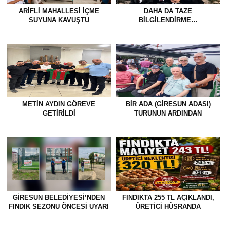
ARIFLI MAHALLESI İÇME
DAHA DA TAZE
SUYUNA KAVUŞTU
BİLGİLENDİRME…
METİN AYDIN GÖREVE
BİR ADA (GİRESUN ADASI)
GETİRİLDİ
TURUNUN ARDINDAN
GİRESUN BELEDİYESİ’NDEN
FINDIKTA 255 TL AÇIKLANDI,
FINDIK SEZONU ÖNCESİ UYARI
ÜRETİCİ HÜSRANDA