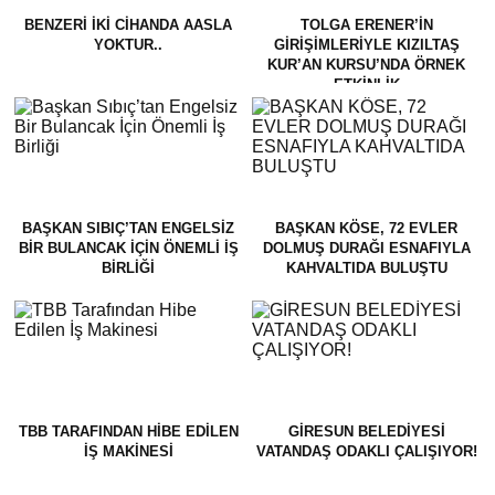
BENZERI İKI CIHANDA AASLA
TOLGA ERENER’İN
YOKTUR..
GİRİŞİMLERİYLE KIZILTAŞ
KUR’AN KURSU’NDA ÖRNEK
ETKİNLİK
BAŞKAN SIBIÇ’TAN ENGELSIZ
BAŞKAN KÖSE, 72 EVLER
BIR BULANCAK İÇIN ÖNEMLI İŞ
DOLMUŞ DURAĞI ESNAFIYLA
BIRLIĞI
KAHVALTIDA BULUŞTU
TBB TARAFINDAN HIBE EDILEN
GİRESUN BELEDİYESİ
İŞ MAKINESI
VATANDAŞ ODAKLI ÇALIŞIYOR!