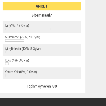
ANKET
Sitem nasıl?
İyi
(61%, 49 Oylar)
Mükemmel
(25%, 20 Oylar)
İyileştirilebilir
(10%, 8 Oylar)
Kötü
(4%, 3 Oylar)
Yorum Yok
(0%, 0 Oylar)
Toplam oy veren:
80