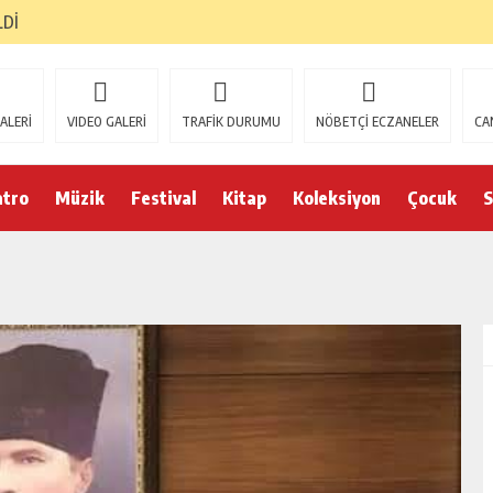
LDİ
ALERİ
VIDEO GALERİ
TRAFİK DURUMU
NÖBETÇİ ECZANELER
CA
atro
Müzik
Festival
Kitap
Koleksiyon
Çocuk
S