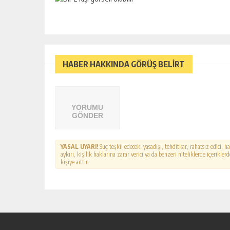
HABER HAKKINDA GÖRÜŞ BELİRT
YORUMU
GÖNDER
YASAL UYARI!
Suç teşkil edecek, yasadışı, tehditkar, rahatsız edici, 
aykırı, kişilik haklarına zarar verici ya da benzeri niteliklerde içerikl
kişiye aittir.