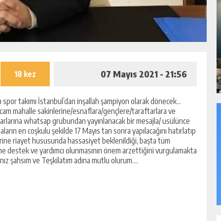
07 Mayıs 2021 - 21:56
18 kez
spor takımı İstanbul’dan inşallah şampiyon olarak dönecek…
am mahalle sakinlerine/esnaflara/gençlere/taraftarlara ve
arlarına whatsap grubundan yayınlanacak bir mesajla/ usülünce
arın en coşkulu şekilde 17 Mayıs tan sonra yapılacağını hatırlatıp
rine riayet hususunda hassasiyet beklenildiği, başta tüm
erine destek ve yardımcı olunmasının önem arzettiğini vurgulamakta
anız şahsım ve Teşkilatım adına mutlu olurum….