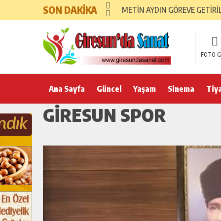
SON DAKİKA
METİN AYDIN GÖREVE GETİRİ
FOTO G
Ana Sayfa
Güncel
Yaşam
Sinema
Tiy
GIRESUN SPOR