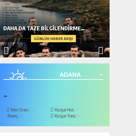
DAHA DA TAZE BİLGİLENDİRME…
METİN A
GÜNLÜK HABER AKIŞI
-
-
-
:
:
Nem Oranı
-
Rüzgar Hızı
-
:
:
Basınç
-
Rüzgar Yönü
-