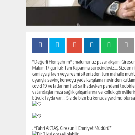
*Değerli Hemşehrim* ; malumunuz pazar akşamı Giresun 
Malum 17 günlük Tam Kapanma sürecindeyiz…. Sizden ric
camiaya şifaen veya resmî sitenizden tüm mahalle muht
uyarıyla sevinç konvoyu yada karşılama nevinden kutlamal
covid 19 vefatlarının had safhadayken pandemi tedbirle
vatandaşlarımıza sağlık çalışanlarına ve kolluk görevlil
büyük fayda var…. Siz de bize bu konuda yardımcı olurs
. *Fahri AKTAŞ. Giresun İl Emniyet Müdürü*