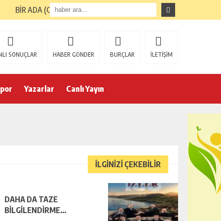
BİR ADA (GİRESUN ADASI) TURUNUN ARDINDAN
NLI SONUÇLAR
HABER GÖNDER
BURÇLAR
İLETİŞİM
por
Yazarlar
Canlı Yayın
İLGİNİZİ ÇEKEBİLİR
DAHA DA TAZE
BİLGİLENDİRME…