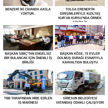
BENZERI İKI CIHANDA AASLA
TOLGA ERENER’İN
YOKTUR..
GİRİŞİMLERİYLE KIZILTAŞ
KUR’AN KURSU’NDA ÖRNEK
ETKİNLİK
BAŞKAN SIBIÇ’TAN ENGELSIZ
BAŞKAN KÖSE, 72 EVLER
BIR BULANCAK İÇIN ÖNEMLI İŞ
DOLMUŞ DURAĞI ESNAFIYLA
BIRLIĞI
KAHVALTIDA BULUŞTU
TBB TARAFINDAN HIBE EDILEN
GİRESUN BELEDİYESİ
İŞ MAKINESI
VATANDAŞ ODAKLI ÇALIŞIYOR!