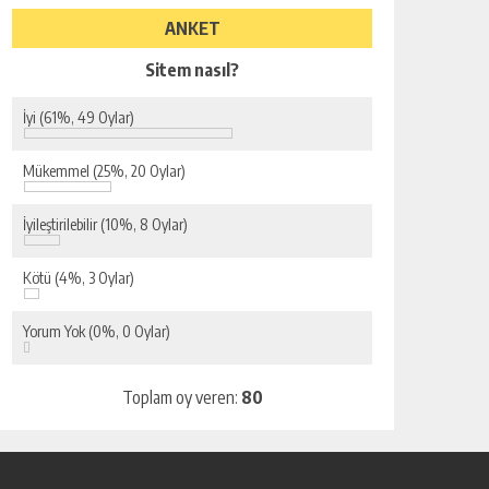
ANKET
Sitem nasıl?
İyi
(61%, 49 Oylar)
Mükemmel
(25%, 20 Oylar)
İyileştirilebilir
(10%, 8 Oylar)
Kötü
(4%, 3 Oylar)
Yorum Yok
(0%, 0 Oylar)
Toplam oy veren:
80