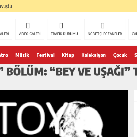
avuştu
ALERİ
VIDEO GALERİ
TRAFİK DURUMU
NÖBETÇİ ECZANELER
CA
atro
Müzik
Festival
Kitap
Koleksiyon
Çocuk
S
” BÖLÜM: “BEY VE UŞAĞI”