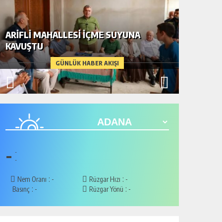
ARIFLI MAHALLESI İÇME SUYUNA
KAVUŞTU
DAHA D
GÜNLÜK HABER AKIŞI
-
-
-
:
:
Nem Oranı
-
Rüzgar Hızı
-
:
:
Basınç
-
Rüzgar Yönü
-