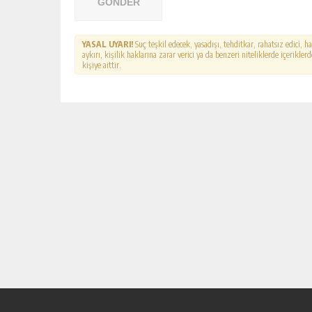
GÖNDER
YASAL UYARI!
Suç teşkil edecek, yasadışı, tehditkar, rahatsız edici, 
aykırı, kişilik haklarına zarar verici ya da benzeri niteliklerde içerikl
kişiye aittir.