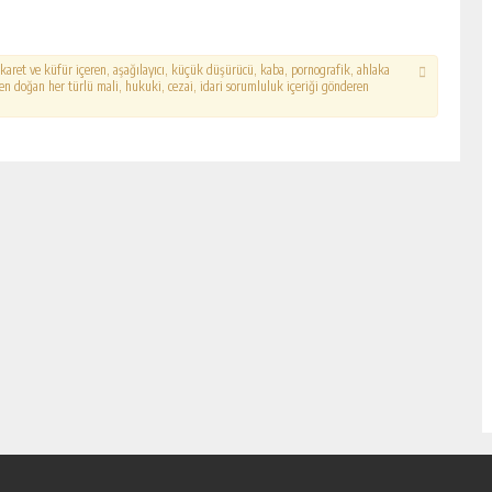
hakaret ve küfür içeren, aşağılayıcı, küçük düşürücü, kaba, pornografik, ahlaka
erden doğan her türlü mali, hukuki, cezai, idari sorumluluk içeriği gönderen