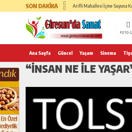
SON DAKİKA
Arifli Mahallesi İçme Suyuna K
FOTO G
Ana Sayfa
Güncel
Yaşam
Sinema
Tiy
“İNSAN NE ILE YAŞAR