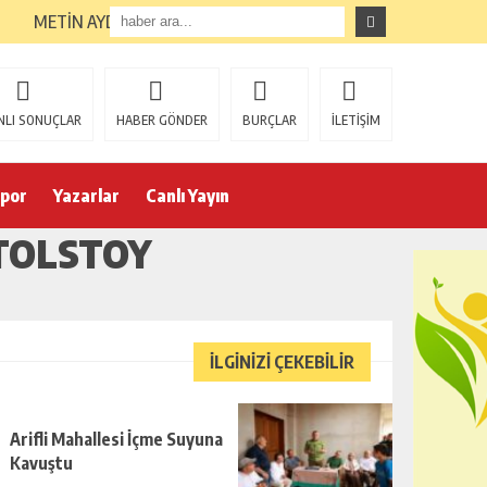
METİN AYDIN GÖREVE GETİRİLDİ
NLI SONUÇLAR
HABER GÖNDER
BURÇLAR
İLETİŞİM
por
Yazarlar
Canlı Yayın
 TOLSTOY
İLGİNİZİ ÇEKEBİLİR
Arifli Mahallesi İçme Suyuna
Kavuştu