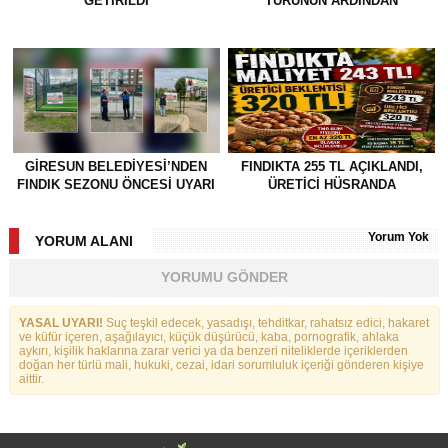
GETİRİLDİ
TURUNUN ARDINDAN
GİRESUN BELEDİYESİ’NDEN
FINDIKTA 255 TL AÇIKLANDI,
FINDIK SEZONU ÖNCESİ UYARI
ÜRETİCİ HÜSRANDA
Yorum Yok
YORUM ALANI
YORUMU GÖNDER
YASAL UYARI!
Suç teşkil edecek, yasadışı, tehditkar, rahatsız edici, hakaret
ve küfür içeren, aşağılayıcı, küçük düşürücü, kaba, pornografik, ahlaka
aykırı, kişilik haklarına zarar verici ya da benzeri niteliklerde içeriklerden
doğan her türlü mali, hukuki, cezai, idari sorumluluk içeriği gönderen kişiye
aittir.