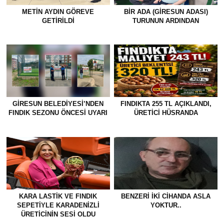
METİN AYDIN GÖREVE
BİR ADA (GİRESUN ADASI)
GETİRİLDİ
TURUNUN ARDINDAN
GİRESUN BELEDİYESİ’NDEN
FINDIKTA 255 TL AÇIKLANDI,
FINDIK SEZONU ÖNCESİ UYARI
ÜRETİCİ HÜSRANDA
KARA LASTİK VE FINDIK
BENZERI IKI CIHANDA ASLA
SEPETİYLE KARADENİZLİ
YOKTUR..
ÜRETİCİNİN SESİ OLDU