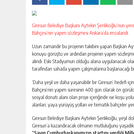
Giresun Belediye Başkanı Aytekin Şenlikoğlu’nun yerel
Bahçesi’nin yapım sözleşmesi Ankara’da imzalandı.
Uzun zamandır bu projenin takibini yapan Başkan Ayt
konuyu görüştü ve ardından projenin yapım sözleşmesi
alındı. Eski Stadyumun olduğu alana uygulanacak olan 
tarafından sahada yapım çalışmalarına başlanacağı bild
‘Daha yeşil ve daha yaşanabilir bir Giresun’ hedefi için
Bahçesi’nin yapım süresinin 400 gün olarak ön görüld
sosyal donatı alanı olan proje içeriğinde ise koşu yolu
alanları, yaya yürüyüş yolları ve tematik bahçeler yer
Giresun Belediye Başkanı Aytekin Şenlikoğlu, yeşil do
Giresun’a kazandıracak olmanın mutluluğunu yaşadıkla
“Sayın Cumhurbaşkanımızın startını verdiği Mill