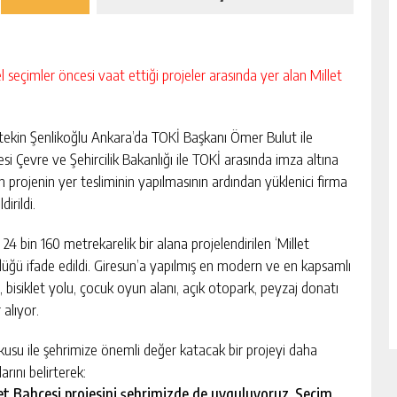
 seçimler öncesi vaat ettiği projeler arasında yer alan Millet
ekin Şenlikoğlu Ankara’da TOKİ Başkanı Ömer Bulut ile
 Çevre ve Şehircilik Bakanlığı ile TOKİ arasında imza altına
projenin yer tesliminin yapılmasının ardından yüklenici firma
irildi.
 24 bin 160 metrekarelik bir alana projelendirilen ‘Millet
üğü ifade edildi. Giresun’a yapılmış en modern ve en kapsamlı
, bisiklet yolu, çocuk oyun alanı, açık otopark, peyzaj donatı
 alıyor.
kusu ile şehrimize önemli değer katacak bir projeyi daha
rını belirterek:
et Bahçesi projesini şehrimizde de uyguluyoruz. Seçim