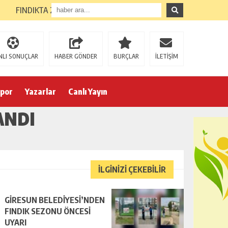
FINDIKTA 255 TL AÇIKLANDI, ÜRETİCİ HÜSRANDA
NLI SONUÇLAR
HABER GÖNDER
BURÇLAR
İLETİŞİM
por
Yazarlar
Canlı Yayın
ANDI
İLGİNİZİ ÇEKEBİLİR
GİRESUN BELEDİYESİ’NDEN
FINDIK SEZONU ÖNCESİ
UYARI