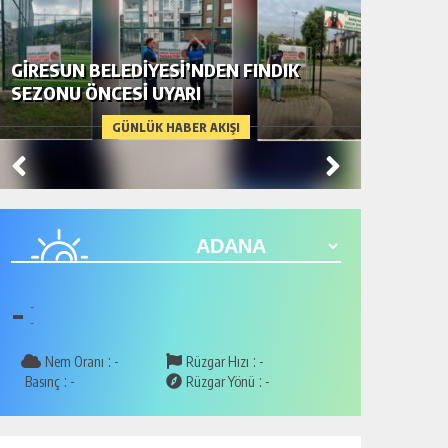
GİRESUN BELEDİYESİ’NDEN FINDIK
FINDIKT
SEZONU ÖNCESİ UYARI
HÜSRA
GÜNLÜK HABER AKIŞI
-
-
-
:
:
Nem Oranı
-
Rüzgar Hızı
-
:
:
Basınç
-
Rüzgar Yönü
-