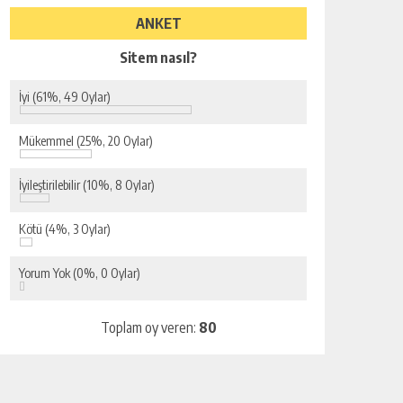
ANKET
Sitem nasıl?
İyi
(61%, 49 Oylar)
Mükemmel
(25%, 20 Oylar)
İyileştirilebilir
(10%, 8 Oylar)
Kötü
(4%, 3 Oylar)
Yorum Yok
(0%, 0 Oylar)
Toplam oy veren:
80