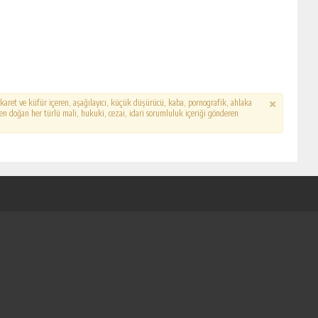
hakaret ve küfür içeren, aşağılayıcı, küçük düşürücü, kaba, pornografik, ahlaka
erden doğan her türlü mali, hukuki, cezai, idari sorumluluk içeriği gönderen