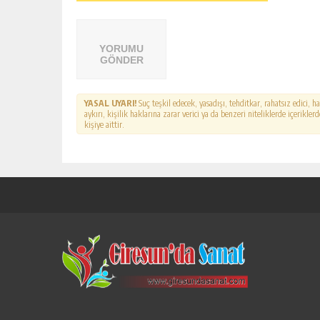
YORUMU
GÖNDER
YASAL UYARI!
Suç teşkil edecek, yasadışı, tehditkar, rahatsız edici, 
aykırı, kişilik haklarına zarar verici ya da benzeri niteliklerde içerikl
kişiye aittir.