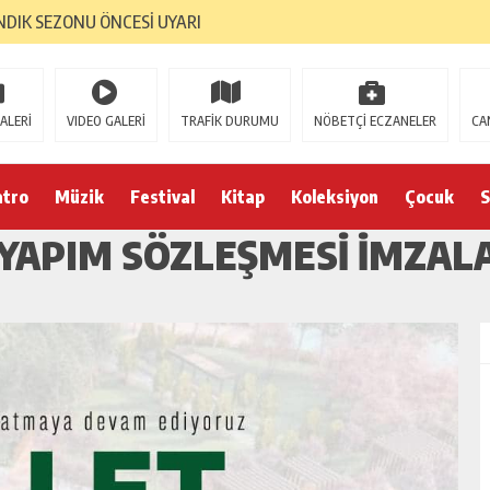
NDIK SEZONU ÖNCESİ UYARI
ALERİ
VIDEO GALERİ
TRAFİK DURUMU
NÖBETÇİ ECZANELER
CA
atro
Müzik
Festival
Kitap
Koleksiyon
Çocuk
S
 YAPIM SÖZLEŞMESİ İMZAL