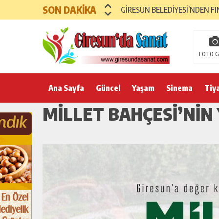
SON DAKİKA
GİRESUN BELEDİYESİ’NDEN FI
FOTO G
Ana Sayfa
Güncel
Yaşam
Sinema
Tiy
MİLLET BAHÇESİ’NİN