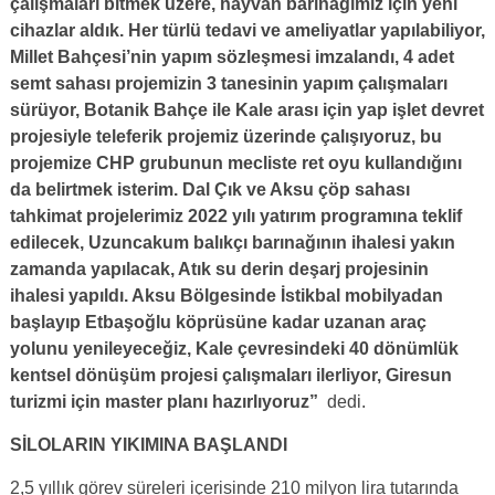
çalışmaları bitmek üzere, hayvan barınağımız için yeni
cihazlar aldık. Her türlü tedavi ve ameliyatlar yapılabiliyor,
Millet Bahçesi’nin yapım sözleşmesi imzalandı, 4 adet
semt sahası projemizin 3 tanesinin yapım çalışmaları
sürüyor, Botanik Bahçe ile Kale arası için yap işlet devret
projesiyle teleferik projemiz üzerinde çalışıyoruz, bu
projemize CHP grubunun mecliste ret oyu kullandığını
da belirtmek isterim. Dal Çık ve Aksu çöp sahası
tahkimat projelerimiz 2022 yılı yatırım programına teklif
edilecek, Uzuncakum balıkçı barınağının ihalesi yakın
zamanda yapılacak, Atık su derin deşarj projesinin
ihalesi yapıldı. Aksu Bölgesinde İstikbal mobilyadan
başlayıp Etbaşoğlu köprüsüne kadar uzanan araç
yolunu yenileyeceğiz, Kale çevresindeki 40 dönümlük
kentsel dönüşüm projesi çalışmaları ilerliyor, Giresun
turizmi için master planı hazırlıyoruz”
dedi.
SİLOLARIN YIKIMINA BAŞLANDI
2,5 yıllık görev süreleri içerisinde 210 milyon lira tutarında