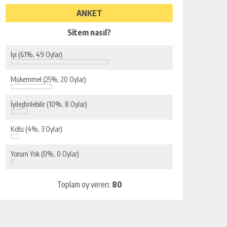
ANKET
Sitem nasıl?
İyi
(61%, 49 Oylar)
Mükemmel
(25%, 20 Oylar)
İyileştirilebilir
(10%, 8 Oylar)
Kötü
(4%, 3 Oylar)
Yorum Yok
(0%, 0 Oylar)
Toplam oy veren:
80