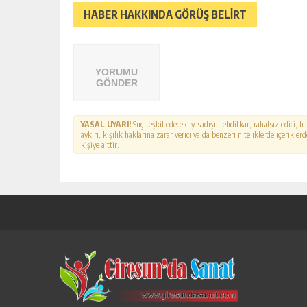
HABER HAKKINDA GÖRÜŞ BELİRT
YORUMU
GÖNDER
YASAL UYARI!
Suç teşkil edecek, yasadışı, tehditkar, rahatsız edici, 
aykırı, kişilik haklarına zarar verici ya da benzeri niteliklerde içerikl
kişiye aittir.