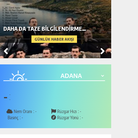
DAHA DA TAZE BİLGİLENDİRME…
METİN A
GÜNLÜK HABER AKIŞI
-
-
-
:
:
Nem Oranı
-
Rüzgar Hızı
-
:
:
Basınç
-
Rüzgar Yönü
-