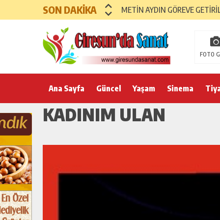
SON DAKİKA
METİN AYDIN GÖREVE GETİRİ
FOTO G
Ana Sayfa
Güncel
Yaşam
Sinema
Tiy
KADINIM ULAN