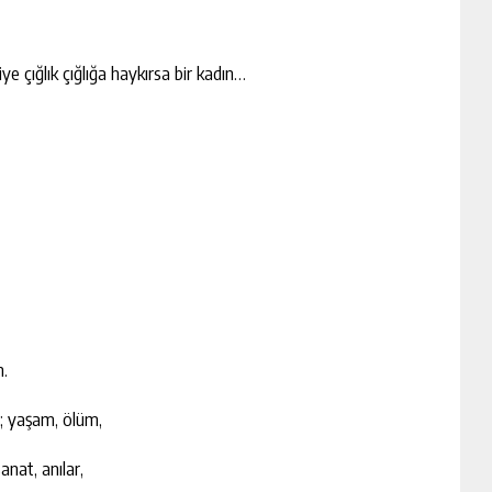
 çığlık çığlığa haykırsa bir kadın…
.
n; yaşam, ölüm,
anat, anılar,