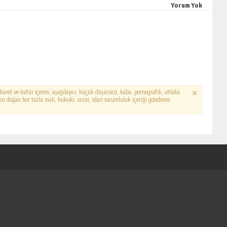
Yorum Yok
hakaret ve küfür içeren, aşağılayıcı, küçük düşürücü, kaba, pornografik, ahlaka
erden doğan her türlü mali, hukuki, cezai, idari sorumluluk içeriği gönderen