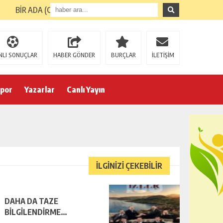
BİR ADA (GİRESUN ADASI) TURUNUN ARDINDAN
NLI SONUÇLAR
HABER GÖNDER
BURÇLAR
İLETİŞİM
por
Yazarlar
Canlı Yayın
İLGİNİZİ ÇEKEBİLİR
DAHA DA TAZE
BİLGİLENDİRME…