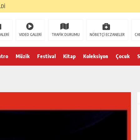
LDİ
ALERİ
VIDEO GALERİ
TRAFİK DURUMU
NÖBETÇİ ECZANELER
CA
atro
Müzik
Festival
Kitap
Koleksiyon
Çocuk
S