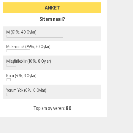
ANKET
Sitem nasıl?
İyi
(61%, 49 Oylar)
Mükemmel
(25%, 20 Oylar)
İyileştirilebilir
(10%, 8 Oylar)
Kötü
(4%, 3 Oylar)
Yorum Yok
(0%, 0 Oylar)
Toplam oy veren:
80