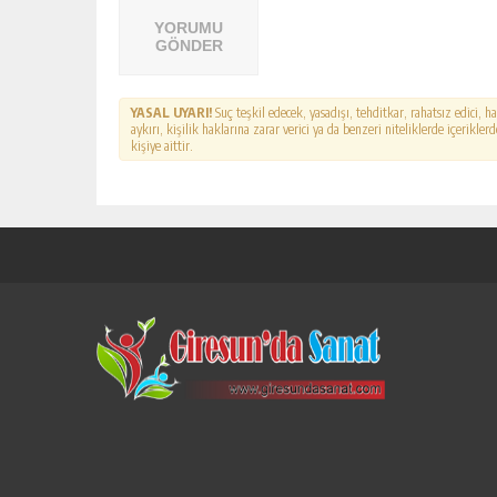
YORUMU
GÖNDER
YASAL UYARI!
Suç teşkil edecek, yasadışı, tehditkar, rahatsız edici, 
aykırı, kişilik haklarına zarar verici ya da benzeri niteliklerde içerikl
kişiye aittir.