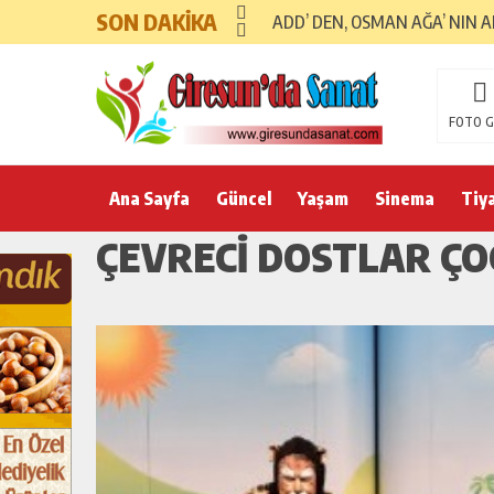
SON DAKİKA
ADD’ DEN, OSMAN AĞA’ NIN 
FOTO G
Ana Sayfa
Güncel
Yaşam
Sinema
Tiy
ÇEVRECİ DOSTLAR Ç