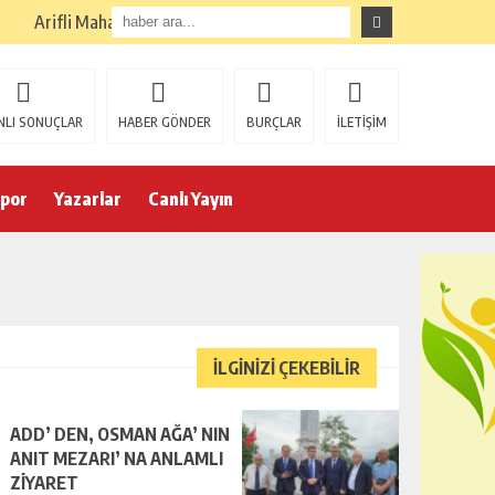
Arifli Mahallesi İçme Suyuna Kavuştu
NLI SONUÇLAR
HABER GÖNDER
BURÇLAR
İLETİŞİM
por
Yazarlar
Canlı Yayın
İLGİNİZİ ÇEKEBİLİR
ADD’ DEN, OSMAN AĞA’ NIN
ANIT MEZARI’ NA ANLAMLI
ZİYARET