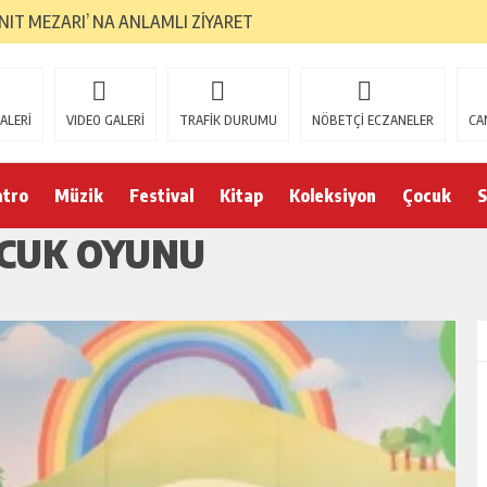
ANIT MEZARI’ NA ANLAMLI ZİYARET
ALERİ
VIDEO GALERİ
TRAFİK DURUMU
NÖBETÇİ ECZANELER
CA
atro
Müzik
Festival
Kitap
Koleksiyon
Çocuk
S
OCUK OYUNU