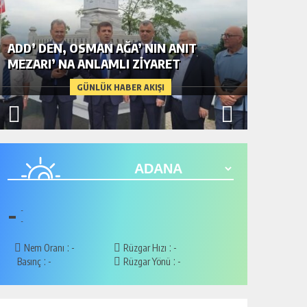
ADD’ DEN, OSMAN AĞA’ NIN ANIT
ARIFLI
MEZARI’ NA ANLAMLI ZİYARET
KAVUŞT
GÜNLÜK HABER AKIŞI
-
-
-
:
:
Nem Oranı
-
Rüzgar Hızı
-
:
:
Basınç
-
Rüzgar Yönü
-