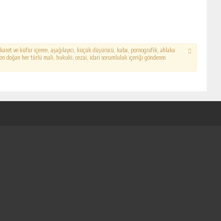
hakaret ve küfür içeren, aşağılayıcı, küçük düşürücü, kaba, pornografik, ahlaka
erden doğan her türlü mali, hukuki, cezai, idari sorumluluk içeriği gönderen