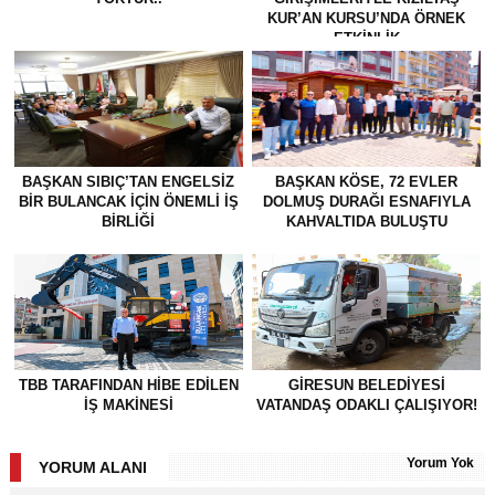
KUR’AN KURSU’NDA ÖRNEK
ETKİNLİK
BAŞKAN SIBIÇ’TAN ENGELSIZ
BAŞKAN KÖSE, 72 EVLER
BIR BULANCAK İÇIN ÖNEMLI İŞ
DOLMUŞ DURAĞI ESNAFIYLA
BIRLIĞI
KAHVALTIDA BULUŞTU
TBB TARAFINDAN HIBE EDILEN
GİRESUN BELEDİYESİ
İŞ MAKINESI
VATANDAŞ ODAKLI ÇALIŞIYOR!
Yorum Yok
YORUM ALANI