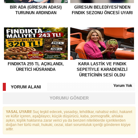
BİR ADA (GİRESUN ADASI)
GİRESUN BELEDİYESİ’NDEN
TURUNUN ARDINDAN
FINDIK SEZONU ÖNCESİ UYARI
FINDIKTA 255 TL AÇIKLANDI,
KARA LASTİK VE FINDIK
ÜRETİCİ HÜSRANDA
SEPETİYLE KARADENİZLİ
ÜRETİCİNİN SESİ OLDU
Yorum Yok
YORUM ALANI
YORUMU GÖNDER
YASAL UYARI!
Suç teşkil edecek, yasadışı, tehditkar, rahatsız edici, hakaret
ve küfür içeren, aşağılayıcı, küçük düşürücü, kaba, pornografik, ahlaka
aykırı, kişilik haklarına zarar verici ya da benzeri niteliklerde içeriklerden
doğan her türlü mali, hukuki, cezai, idari sorumluluk içeriği gönderen kişiye
aittir.