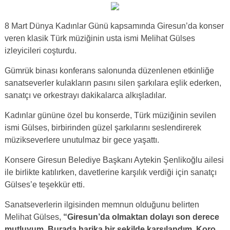
8 Mart Dünya Kadınlar Günü kapsamında Giresun’da konser
veren klasik Türk müziğinin usta ismi Melihat Gülses
izleyicileri coşturdu.
Gümrük binası konferans salonunda düzenlenen etkinliğe
sanatseverler kulakların pasını silen şarkılara eşlik ederken,
sanatçı ve orkestrayı dakikalarca alkışladılar.
Kadınlar gününe özel bu konserde, Türk müziğinin sevilen
ismi Gülses, birbirinden güzel şarkılarını seslendirerek
müzikseverlere unutulmaz bir gece yaşattı.
Konsere Giresun Belediye Başkanı Aytekin Şenlikoğlu ailesi
ile birlikte katılırken, davetlerine karşılık verdiği için sanatçı
Gülses’e teşekkür etti.
Sanatseverlerin ilgisinden memnun olduğunu belirten
Melihat Gülses,
“Giresun’da olmaktan dolayı son derece
mutluyum. Burada harika bir şekilde karşılandım. Koro