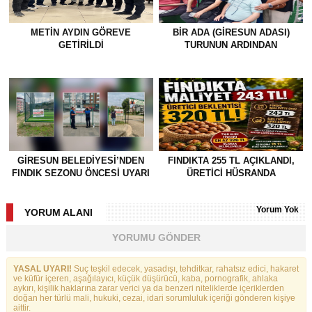
METİN AYDIN GÖREVE
BİR ADA (GİRESUN ADASI)
GETİRİLDİ
TURUNUN ARDINDAN
GİRESUN BELEDİYESİ’NDEN
FINDIKTA 255 TL AÇIKLANDI,
FINDIK SEZONU ÖNCESİ UYARI
ÜRETİCİ HÜSRANDA
Yorum Yok
YORUM ALANI
YORUMU GÖNDER
YASAL UYARI!
Suç teşkil edecek, yasadışı, tehditkar, rahatsız edici, hakaret
ve küfür içeren, aşağılayıcı, küçük düşürücü, kaba, pornografik, ahlaka
aykırı, kişilik haklarına zarar verici ya da benzeri niteliklerde içeriklerden
doğan her türlü mali, hukuki, cezai, idari sorumluluk içeriği gönderen kişiye
aittir.