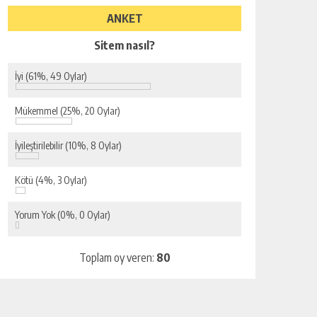
ANKET
Sitem nasıl?
İyi
(61%, 49 Oylar)
Mükemmel
(25%, 20 Oylar)
İyileştirilebilir
(10%, 8 Oylar)
Kötü
(4%, 3 Oylar)
Yorum Yok
(0%, 0 Oylar)
Toplam oy veren:
80