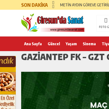
SON DAKİKA
METİN AYDIN GÖREVE GETİRİ
FOTO G
Ana Sayfa
Güncel
Yaşam
Sinema
Tiy
GAZIANTEP FK – GZT