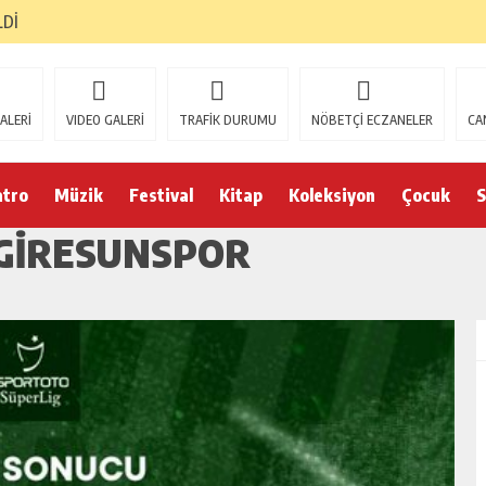
LDİ
ALERİ
VIDEO GALERİ
TRAFİK DURUMU
NÖBETÇİ ECZANELER
CA
atro
Müzik
Festival
Kitap
Koleksiyon
Çocuk
S
 GIRESUNSPOR