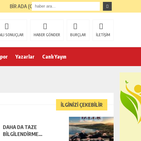
BİR ADA (GİRESUN ADASI) TURUNUN ARDINDAN
NLI SONUÇLAR
HABER GÖNDER
BURÇLAR
İLETİŞİM
por
Yazarlar
Canlı Yayın
İLGİNİZİ ÇEKEBİLİR
DAHA DA TAZE
BİLGİLENDİRME…