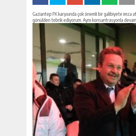
Gaziantep FK karşısında çok önemli bir galibiyete imza
gönülden tebrik ediyorum.
Aynı konsantrasyonla devam