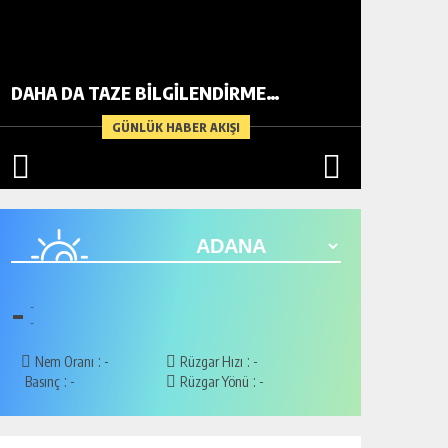
DAHA DA TAZE BİLGİLENDİRME…
METİN A
GÜNLÜK HABER AKIŞI
-
-
-
:
:
Nem Oranı
-
Rüzgar Hızı
-
:
:
Basınç
-
Rüzgar Yönü
-