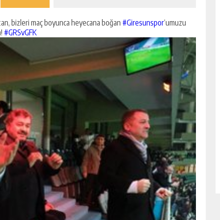
 atan, bizleri maç boyunca heyecana boğan
#Giresunspor
‘umuzu
!
#GRSvGFK