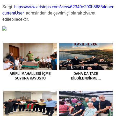
Sergi
https://www.artsteps.com/view/62349e290b86854daed
currentUser
adresinden de çevrimiçi olarak ziyaret
edilebilecektir.
ARIFLI MAHALLESI İÇME
DAHA DA TAZE
SUYUNA KAVUŞTU
BİLGİLENDİRME…