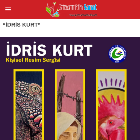
“İDRIS KURT”