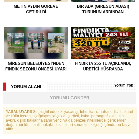
METİN AYDIN GÖREVE
BİR ADA (GİRESUN ADASI)
GETİRİLDİ
TURUNUN ARDINDAN
GİRESUN BELEDİYESİ’NDEN
FINDIKTA 255 TL AÇIKLANDI,
FINDIK SEZONU ÖNCESİ UYARI
ÜRETİCİ HÜSRANDA
Yorum Yok
YORUM ALANI
YORUMU GÖNDER
YASAL UYARI!
Suç teşkil edecek, yasadışı, tehditkar, rahatsız edici, hakaret
ve küfür içeren, aşağılayıcı, küçük düşürücü, kaba, pornografik, ahlaka
aykırı, kişilik haklarına zarar verici ya da benzeri niteliklerde içeriklerden
doğan her türlü mali, hukuki, cezai, idari sorumluluk içeriği gönderen kişiye
aittir.