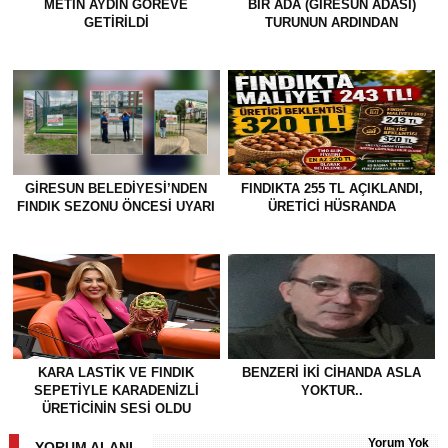
METİN AYDIN GÖREVE
BİR ADA (GİRESUN ADASI)
GETİRİLDİ
TURUNUN ARDINDAN
GİRESUN BELEDİYESİ’NDEN
FINDIKTA 255 TL AÇIKLANDI,
FINDIK SEZONU ÖNCESİ UYARI
ÜRETİCİ HÜSRANDA
KARA LASTİK VE FINDIK
BENZERI IKI CIHANDA ASLA
SEPETİYLE KARADENİZLİ
YOKTUR..
ÜRETİCİNİN SESİ OLDU
Yorum Yok
YORUM ALANI