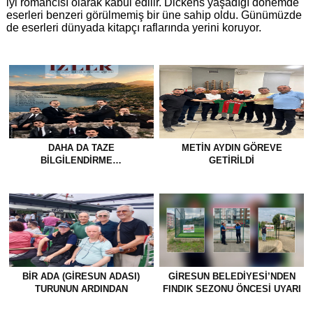
iyi romancısı olarak kabul edilir. Dickens yaşadığı dönemde
eserleri benzeri görülmemiş bir üne sahip oldu. Günümüzde
de eserleri dünyada kitapçı raflarında yerini koruyor.
DAHA DA TAZE
METİN AYDIN GÖREVE
BİLGİLENDİRME…
GETİRİLDİ
BİR ADA (GİRESUN ADASI)
GİRESUN BELEDİYESİ’NDEN
TURUNUN ARDINDAN
FINDIK SEZONU ÖNCESİ UYARI