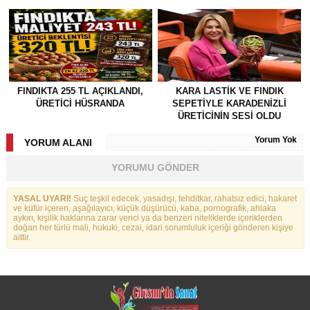
FINDIKTA 255 TL AÇIKLANDI,
KARA LASTİK VE FINDIK
ÜRETİCİ HÜSRANDA
SEPETİYLE KARADENİZLİ
ÜRETİCİNİN SESİ OLDU
Yorum Yok
YORUM ALANI
YORUMU GÖNDER
YASAL UYARI!
Suç teşkil edecek, yasadışı, tehditkar, rahatsız edici, hakaret
ve küfür içeren, aşağılayıcı, küçük düşürücü, kaba, pornografik, ahlaka
aykırı, kişilik haklarına zarar verici ya da benzeri niteliklerde içeriklerden
doğan her türlü mali, hukuki, cezai, idari sorumluluk içeriği gönderen kişiye
aittir.