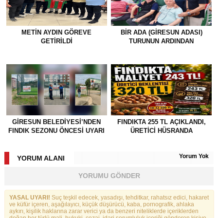
METİN AYDIN GÖREVE
BİR ADA (GİRESUN ADASI)
GETİRİLDİ
TURUNUN ARDINDAN
GİRESUN BELEDİYESİ’NDEN
FINDIKTA 255 TL AÇIKLANDI,
FINDIK SEZONU ÖNCESİ UYARI
ÜRETİCİ HÜSRANDA
Yorum Yok
YORUM ALANI
YORUMU GÖNDER
YASAL UYARI!
Suç teşkil edecek, yasadışı, tehditkar, rahatsız edici, hakaret
ve küfür içeren, aşağılayıcı, küçük düşürücü, kaba, pornografik, ahlaka
aykırı, kişilik haklarına zarar verici ya da benzeri niteliklerde içeriklerden