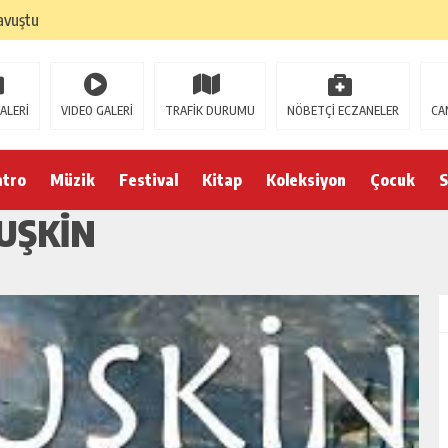
avuştu
ALERİ
VIDEO GALERİ
TRAFİK DURUMU
NÖBETÇİ ECZANELER
CA
atro
Müzik
Festival
Kitap
Koleksiyon
Çocuk
S
UŞKİN