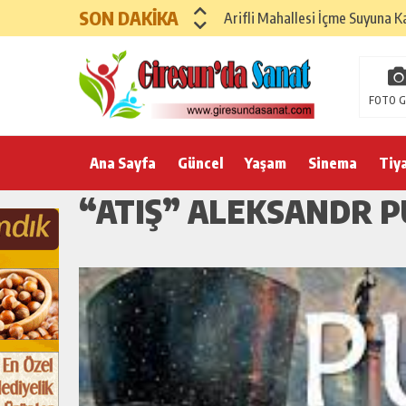
SON DAKİKA
Arifli Mahallesi İçme Suyuna K
FOTO G
Ana Sayfa
Güncel
Yaşam
Sinema
Tiy
“ATIŞ” ALEKSANDR P