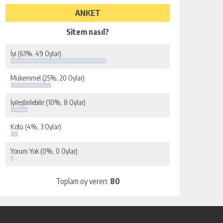
ANKET
Sitem nasıl?
İyi
(61%, 49 Oylar)
Mükemmel
(25%, 20 Oylar)
İyileştirilebilir
(10%, 8 Oylar)
Kötü
(4%, 3 Oylar)
Yorum Yok
(0%, 0 Oylar)
Toplam oy veren:
80