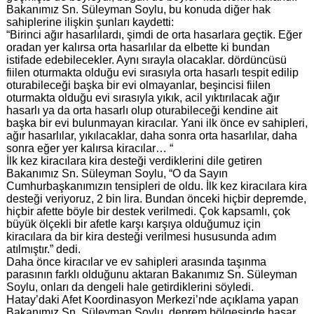
Bakanımız Sn. Süleyman Soylu, bu konuda diğer hak
sahiplerine ilişkin şunları kaydetti:
“Birinci ağır hasarlılardı, şimdi de orta hasarlara geçtik. Eğer
oradan yer kalırsa orta hasarlılar da elbette ki bundan
istifade edebilecekler. Aynı sırayla olacaklar. dördüncüsü
fiilen oturmakta olduğu evi sırasıyla orta hasarlı tespit edilip
oturabileceği başka bir evi olmayanlar, beşincisi fiilen
oturmakta olduğu evi sırasıyla yıkık, acil yıktırılacak ağır
hasarlı ya da orta hasarlı olup oturabileceği kendine ait
başka bir evi bulunmayan kiracılar. Yani ilk önce ev sahipleri,
ağır hasarlılar, yıkılacaklar, daha sonra orta hasarlılar, daha
sonra eğer yer kalırsa kiracılar… “
İlk kez kiracılara kira desteği verdiklerini dile getiren
Bakanımız Sn. Süleyman Soylu, “O da Sayın
Cumhurbaşkanımızın tensipleri de oldu. İlk kez kiracılara kira
desteği veriyoruz, 2 bin lira. Bundan önceki hiçbir depremde,
hiçbir afette böyle bir destek verilmedi. Çok kapsamlı, çok
büyük ölçekli bir afetle karşı karşıya olduğumuz için
kiracılara da bir kira desteği verilmesi hususunda adım
atılmıştır.” dedi.
Daha önce kiracılar ve ev sahipleri arasında taşınma
parasının farklı olduğunu aktaran Bakanımız Sn. Süleyman
Soylu, onları da dengeli hale getirdiklerini söyledi.
Hatay’daki Afet Koordinasyon Merkezi’nde açıklama yapan
Bakanımız Sn. Süleyman Soylu, deprem bölgesinde hasar