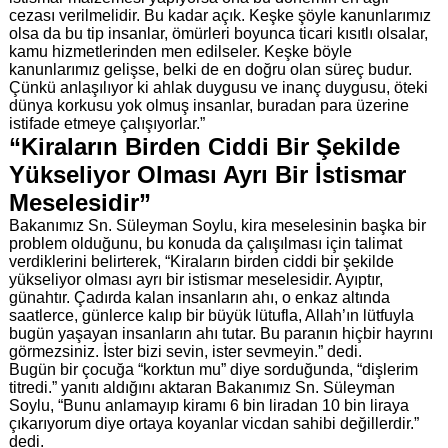
cezası verilmelidir. Bu kadar açık. Keşke şöyle kanunlarımız
olsa da bu tip insanlar, ömürleri boyunca ticari kısıtlı olsalar,
kamu hizmetlerinden men edilseler. Keşke böyle
kanunlarımız gelişse, belki de en doğru olan süreç budur.
Çünkü anlaşılıyor ki ahlak duygusu ve inanç duygusu, öteki
dünya korkusu yok olmuş insanlar, buradan para üzerine
istifade etmeye çalışıyorlar.”
“Kiraların Birden Ciddi Bir Şekilde
Yükseliyor Olması Ayrı Bir İstismar
Meselesidir”
Bakanımız Sn. Süleyman Soylu, kira meselesinin başka bir
problem olduğunu, bu konuda da çalışılması için talimat
verdiklerini belirterek, “Kiraların birden ciddi bir şekilde
yükseliyor olması ayrı bir istismar meselesidir. Ayıptır,
günahtır. Çadırda kalan insanların ahı, o enkaz altında
saatlerce, günlerce kalıp bir büyük lütufla, Allah’ın lütfuyla
bugün yaşayan insanların ahı tutar. Bu paranın hiçbir hayrını
görmezsiniz. İster bizi sevin, ister sevmeyin.” dedi.
Bugün bir çocuğa “korktun mu” diye sorduğunda, “dişlerim
titredi.” yanıtı aldığını aktaran Bakanımız Sn. Süleyman
Soylu, “Bunu anlamayıp kiramı 6 bin liradan 10 bin liraya
çıkarıyorum diye ortaya koyanlar vicdan sahibi değillerdir.”
dedi.