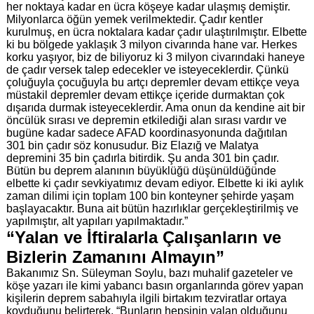
her noktaya kadar en ücra köşeye kadar ulaşmış demiştir.
Milyonlarca öğün yemek verilmektedir. Çadır kentler
kurulmuş, en ücra noktalara kadar çadır ulaştırılmıştır. Elbette
ki bu bölgede yaklaşık 3 milyon civarında hane var. Herkes
korku yaşıyor, biz de biliyoruz ki 3 milyon civarındaki haneye
de çadır versek talep edecekler ve isteyeceklerdir. Çünkü
çoluğuyla çocuğuyla bu artçı depremler devam ettikçe veya
müstakil depremler devam ettikçe içeride durmaktan çok
dışarıda durmak isteyeceklerdir. Ama onun da kendine ait bir
öncülük sırası ve depremin etkilediği alan sırası vardır ve
bugüne kadar sadece AFAD koordinasyonunda dağıtılan
301 bin çadır söz konusudur. Biz Elazığ ve Malatya
depremini 35 bin çadırla bitirdik. Şu anda 301 bin çadır.
Bütün bu deprem alanının büyüklüğü düşünüldüğünde
elbette ki çadır sevkiyatımız devam ediyor. Elbette ki iki aylık
zaman dilimi için toplam 100 bin konteyner şehirde yaşam
başlayacaktır. Buna ait bütün hazırlıklar gerçekleştirilmiş ve
yapılmıştır, alt yapıları yapılmaktadır.”
“Yalan ve İftiralarla Çalışanların ve
Bizlerin Zamanını Almayın”
Bakanımız Sn. Süleyman Soylu, bazı muhalif gazeteler ve
köşe yazarı ile kimi yabancı basın organlarında görev yapan
kişilerin deprem sabahıyla ilgili birtakım tezviratlar ortaya
koyduğunu belirterek, “Bunların hepsinin yalan olduğunu