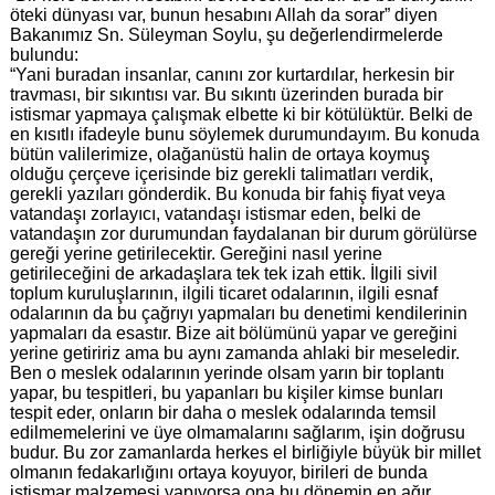
öteki dünyası var, bunun hesabını Allah da sorar” diyen
Bakanımız Sn. Süleyman Soylu, şu değerlendirmelerde
bulundu:
“Yani buradan insanlar, canını zor kurtardılar, herkesin bir
travması, bir sıkıntısı var. Bu sıkıntı üzerinden burada bir
istismar yapmaya çalışmak elbette ki bir kötülüktür. Belki de
en kısıtlı ifadeyle bunu söylemek durumundayım. Bu konuda
bütün valilerimize, olağanüstü halin de ortaya koymuş
olduğu çerçeve içerisinde biz gerekli talimatları verdik,
gerekli yazıları gönderdik. Bu konuda bir fahiş fiyat veya
vatandaşı zorlayıcı, vatandaşı istismar eden, belki de
vatandaşın zor durumundan faydalanan bir durum görülürse
gereği yerine getirilecektir. Gereğini nasıl yerine
getirileceğini de arkadaşlara tek tek izah ettik. İlgili sivil
toplum kuruluşlarının, ilgili ticaret odalarının, ilgili esnaf
odalarının da bu çağrıyı yapmaları bu denetimi kendilerinin
yapmaları da esastır. Bize ait bölümünü yapar ve gereğini
yerine getiririz ama bu aynı zamanda ahlaki bir meseledir.
Ben o meslek odalarının yerinde olsam yarın bir toplantı
yapar, bu tespitleri, bu yapanları bu kişiler kimse bunları
tespit eder, onların bir daha o meslek odalarında temsil
edilmemelerini ve üye olmamalarını sağlarım, işin doğrusu
budur. Bu zor zamanlarda herkes el birliğiyle büyük bir millet
olmanın fedakarlığını ortaya koyuyor, birileri de bunda
istismar malzemesi yapıyorsa ona bu dönemin en ağır