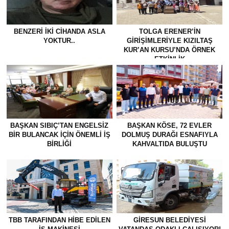
BENZERI IKI CIHANDA ASLA
TOLGA ERENER’İN
YOKTUR..
GİRİŞİMLERİYLE KIZILTAŞ
KUR’AN KURSU’NDA ÖRNEK
ETKİNLİK
BAŞKAN SIBIÇ’TAN ENGELSIZ
BAŞKAN KÖSE, 72 EVLER
BIR BULANCAK İÇIN ÖNEMLI İŞ
DOLMUŞ DURAĞI ESNAFIYLA
BIRLIĞI
KAHVALTIDA BULUŞTU
TBB TARAFINDAN HIBE EDILEN
GİRESUN BELEDİYESİ