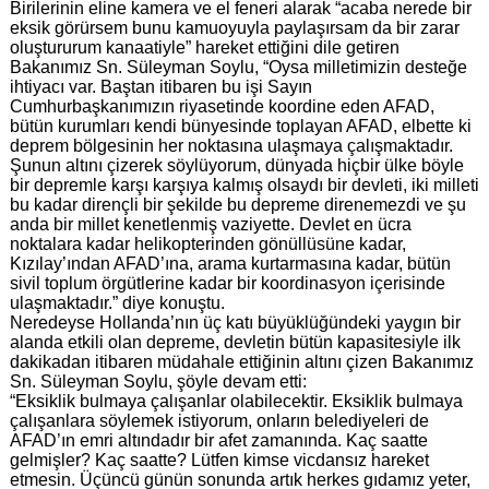
Birilerinin eline kamera ve el feneri alarak “acaba nerede bir
eksik görürsem bunu kamuoyuyla paylaşırsam da bir zarar
oluştururum kanaatiyle” hareket ettiğini dile getiren
Bakanımız Sn. Süleyman Soylu, “Oysa milletimizin desteğe
ihtiyacı var. Baştan itibaren bu işi Sayın
Cumhurbaşkanımızın riyasetinde koordine eden AFAD,
bütün kurumları kendi bünyesinde toplayan AFAD, elbette ki
deprem bölgesinin her noktasına ulaşmaya çalışmaktadır.
Şunun altını çizerek söylüyorum, dünyada hiçbir ülke böyle
bir depremle karşı karşıya kalmış olsaydı bir devleti, iki milleti
bu kadar dirençli bir şekilde bu depreme direnemezdi ve şu
anda bir millet kenetlenmiş vaziyette. Devlet en ücra
noktalara kadar helikopterinden gönüllüsüne kadar,
Kızılay’ından AFAD’ına, arama kurtarmasına kadar, bütün
sivil toplum örgütlerine kadar bir koordinasyon içerisinde
ulaşmaktadır.” diye konuştu.
Neredeyse Hollanda’nın üç katı büyüklüğündeki yaygın bir
alanda etkili olan depreme, devletin bütün kapasitesiyle ilk
dakikadan itibaren müdahale ettiğinin altını çizen Bakanımız
Sn. Süleyman Soylu, şöyle devam etti:
“Eksiklik bulmaya çalışanlar olabilecektir. Eksiklik bulmaya
çalışanlara söylemek istiyorum, onların belediyeleri de
AFAD’ın emri altındadır bir afet zamanında. Kaç saatte
gelmişler? Kaç saatte? Lütfen kimse vicdansız hareket
etmesin. Üçüncü günün sonunda artık herkes gıdamız yeter,