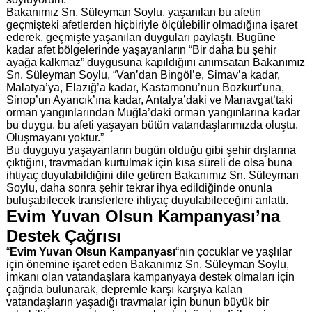
Bakanımız Sn. Süleyman Soylu, yaşanılan bu afetin
geçmişteki afetlerden hiçbiriyle ölçülebilir olmadığına işaret
ederek, geçmişte yaşanılan duyguları paylaştı. Bugüne
kadar afet bölgelerinde yaşayanların “Bir daha bu şehir
ayağa kalkmaz” duygusuna kapıldığını anımsatan Bakanımız
Sn. Süleyman Soylu, “Van’dan Bingöl’e, Simav’a kadar,
Malatya’ya, Elazığ’a kadar, Kastamonu’nun Bozkurt’una,
Sinop’un Ayancık’ına kadar, Antalya’daki ve Manavgat’taki
orman yangınlarından Muğla’daki orman yangınlarına kadar
bu duygu, bu afeti yaşayan bütün vatandaşlarımızda oluştu.
Oluşmayanı yoktur.”
Bu duyguyu yaşayanların bugün olduğu gibi şehir dışlarına
çıktığını, travmadan kurtulmak için kısa süreli de olsa buna
ihtiyaç duyulabildiğini dile getiren Bakanımız Sn. Süleyman
Soylu, daha sonra şehir tekrar ihya edildiğinde onunla
buluşabilecek transferlere ihtiyaç duyulabileceğini anlattı.
Evim Yuvan Olsun Kampanyası’na
Destek Çağrısı
“
Evim Yuvan Olsun Kampanyası
“nın çocuklar ve yaşlılar
için önemine işaret eden Bakanımız Sn. Süleyman Soylu,
imkanı olan vatandaşlara kampanyaya destek olmaları için
çağrıda bulunarak, depremle karşı karşıya kalan
vatandaşların yaşadığı travmalar için bunun büyük bir