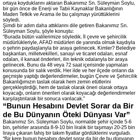
ortaya koyduklarını aktaran Bakanımız Sn. Süleyman Soylu,
bir gün önce de Enerji ve Tabii Kaynaklar Bakanlığının
Maden Tetkik ve Arama ile bu çalışmayı yürüttüklerini
söyledi.
Şimdi bir adım daha attıklarını dile getiren Bakanımız Sn.
Süleyman Soylu, şöyle konuştu:
“Burada bütün valilerimize söyledik. İl çevre ve şehircilik
müdürlükleriyle, AFAD müdürleri de yanında olmak kaydıyla
o şehrin paydaşlarıyla bir araya gelinecek. Kimler? Belediye
başkanları, milletvekilleri, sanayi ve ticaret odaları, esnaf
odaları, il kanaat önderleri, ilin teknik odalarıyla bir araya
gelinecek. Bunu da 48 veya 72 saat içerisinde yapmaları
konusunda bir salık verdik. Her ilde ve her ilçede onların da
geçmişte yaptığı değerlendirmeler, bugün Çevre ve Şehircilik
Bakanlığımızın taslak olarak hem zemin etütlerini
gerçekleştirdiği, hem de taslak olarak öneri olarak ortaya
koyacağı, onların önerileri olarak koyacağı değerlendirmeler
karşılaştırılarak bir sonuca varılacak.”
“Bunun Hesabını Devlet Sorar da Bir
de Bu Dünyanın Öteki Dünyası Var”
Bakanımız Sn. Süleyman Soylu, normalde şehir içinde 5-6
bin, şehirler arasında 8-9-10 bin liralık bir taşımayı 20-25 bin
liraya çıkaran fahiş bir takım fiyatlar gördüklerini vurguladı.
“Bir kere bunun hesabını devlet sorar da bir de bu dünyanın