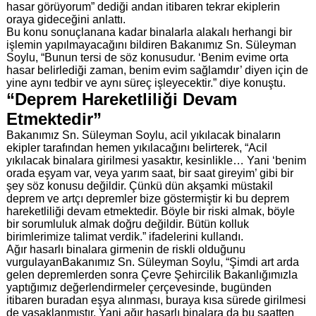
hasar görüyorum” dediği andan itibaren tekrar ekiplerin
oraya gideceğini anlattı.
Bu konu sonuçlanana kadar binalarla alakalı herhangi bir
işlemin yapılmayacağını bildiren Bakanımız Sn. Süleyman
Soylu, “Bunun tersi de söz konusudur. ‘Benim evime orta
hasar belirlediği zaman, benim evim sağlamdır’ diyen için de
yine aynı tedbir ve aynı süreç işleyecektir.” diye konuştu.
“Deprem Hareketliliği Devam
Etmektedir”
Bakanımız Sn. Süleyman Soylu, acil yıkılacak binaların
ekipler tarafından hemen yıkılacağını belirterek, “Acil
yıkılacak binalara girilmesi yasaktır, kesinlikle… Yani ‘benim
orada eşyam var, veya yarım saat, bir saat gireyim’ gibi bir
şey söz konusu değildir. Çünkü dün akşamki müstakil
deprem ve artçı depremler bize göstermiştir ki bu deprem
hareketliliği devam etmektedir. Böyle bir riski almak, böyle
bir sorumluluk almak doğru değildir. Bütün kolluk
birimlerimize talimat verdik.” ifadelerini kullandı.
Ağır hasarlı binalara girmenin de riskli olduğunu
vurgulayanBakanımız Sn. Süleyman Soylu, “Şimdi art arda
gelen depremlerden sonra Çevre Şehircilik Bakanlığımızla
yaptığımız değerlendirmeler çerçevesinde, bugünden
itibaren buradan eşya alınması, buraya kısa sürede girilmesi
de yasaklanmıştır. Yani ağır hasarlı binalara da bu saatten