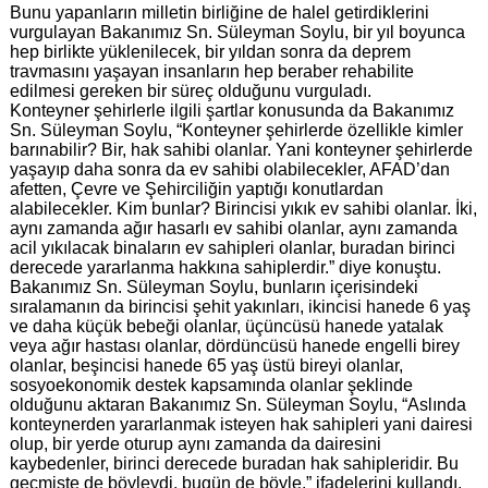
Bunu yapanların milletin birliğine de halel getirdiklerini
vurgulayan Bakanımız Sn. Süleyman Soylu, bir yıl boyunca
hep birlikte yüklenilecek, bir yıldan sonra da deprem
travmasını yaşayan insanların hep beraber rehabilite
edilmesi gereken bir süreç olduğunu vurguladı.
Konteyner şehirlerle ilgili şartlar konusunda da Bakanımız
Sn. Süleyman Soylu, “Konteyner şehirlerde özellikle kimler
barınabilir? Bir, hak sahibi olanlar. Yani konteyner şehirlerde
yaşayıp daha sonra da ev sahibi olabilecekler, AFAD’dan
afetten, Çevre ve Şehirciliğin yaptığı konutlardan
alabilecekler. Kim bunlar? Birincisi yıkık ev sahibi olanlar. İki,
aynı zamanda ağır hasarlı ev sahibi olanlar, aynı zamanda
acil yıkılacak binaların ev sahipleri olanlar, buradan birinci
derecede yararlanma hakkına sahiplerdir.” diye konuştu.
Bakanımız Sn. Süleyman Soylu, bunların içerisindeki
sıralamanın da birincisi şehit yakınları, ikincisi hanede 6 yaş
ve daha küçük bebeği olanlar, üçüncüsü hanede yatalak
veya ağır hastası olanlar, dördüncüsü hanede engelli birey
olanlar, beşincisi hanede 65 yaş üstü bireyi olanlar,
sosyoekonomik destek kapsamında olanlar şeklinde
olduğunu aktaran Bakanımız Sn. Süleyman Soylu, “Aslında
konteynerden yararlanmak isteyen hak sahipleri yani dairesi
olup, bir yerde oturup aynı zamanda da dairesini
kaybedenler, birinci derecede buradan hak sahipleridir. Bu
geçmişte de böyleydi, bugün de böyle.” ifadelerini kullandı.