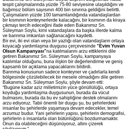
tespit çalışmalarında yüzde 75-80 seviyesine ulaşıldığını ve
bağımsız bölüm sayısının 400 bin sınırına geldiğini belirtti.
Çalışmaların yüzde 100 tamamlandığında vatandaşlardan
bir kısmının konteynerlerde kalacağını, bir kısmının da kiraya
çıkmayı tercih edeceğini ifade eden Bakanımız Sn.
Süleyman Soylu, kimi vatandaşlara da başka illerde kalma
ve barınma imkanları sağlanacağını kaydetti.
Bir evi, iki evi olan veya bir yazlığı olan vatandaşların ortaya
koyacağı yardımlaşma duygusu çerçevesinde
“Evim Yuvan
Olsun Kampanyası”
na katılmalarını arzu ettiklerini dile
getiren Bakanımız Sn. Süleyman Soylu, kampanyaya
katılımlar olduğunu, buna ilişkin bir değerlendirme ve geniş
kapsamlı bir açıklama yapacaklarını bildirdi.
Barınma konusunun sadece konteyner ve çadırlarla kendi
bölgesinde çözülebilecek bir mesele olmadığını dile getiren
Bakanımız Sn. Süleyman Soylu, şöyle devam etti:
“Bugüne kadar aziz milletimizin yüce gönüllülüğü, ortaya
koyduğu yardımlaşma duygusunun, burada da vücut
bulmasını, burada da bu ev sahipliğine destek olmalarını
arzu ediyoruz. Tabii önemli bir duygu şu, bu şehirlerdeki
insanlar bu şehirlerde yaşamaya devam edecekler, temel
arzumuz budur. Yani şehirlerin yapısı, şehirlerin demografisi,
şehirlerin o insanlarla olan bütünlüğünü bozdurmamaktır.
Onun da olabileceğini düşünüyoruz, altını çizerek
söylüyorum.”