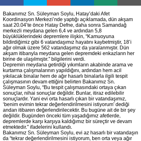
Bakanımız Sn. Süleyman Soylu, Hatay’daki Afet
Koordinasyon Merkezi’nde yaptığı açıklamada, dün akşam
saat 20.04’te önce Hatay Defne, daha sonra Samandağ
merkezli meydana gelen 6,4 ve ardından 5,8
büyüklüklerindeki depremlere ilişkin, “Kamuoyuna
bildirdiğimiz gibi 6 vatandaşımız hayatını kaybetmiştir, 18’i
ağır olmak üzere 562 vatandaşımız da yaralanmıştır. Dün
akşam itibarıyla meydana gelen depremdeki enkazların her
birine de ulaşılmıştır.” bilgilerini verdi.
Depremin meydana getirdiği yıkımların akabinde arama ve
kurtarma çalışmalarının yapıldığını, ardından hem acil
yıkılacak binalar hem de ağır hasarlı binalarla ilgili tespit
çalışmasının devam ettiğini belirten Bakanımız Sn.
Süleyman Soylu, “Bu tespit çalışmasındaki ortaya çıkan
sonuçlar, nihai sonuçlar değildir. Bunlar, itiraz edilebilir
sonuçlardır. Yani evi orta hasarlı çıkan bir vatandaşımız,
‘benim evimin tekrar değerlendirilmesini istiyorum’ dediği
andan itibaren değerlendirilecektir. Bu bugüne ait de bir şey
değildir. Bugünden önceki tüm yaşadığımız afetlerde,
depremlerde karşı karşıya kaldığımız bir süreçtir ve devam
etmektedir.” ifadelerini kullandı.
Bakanımız Sn. Süleyman Soylu, evi az hasarlı bir vatandaşın
da “tekrar değerlendirilmesini istiyorum, ben orta veya ağır