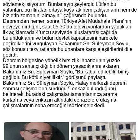
söylemek istiyorum. Bunlar ayıp şeylerdir. Lütfen bu
yalanları, bu iftiraları ortaya koyarak hem çalışanların hem de
bizlerin zamanını almayın.” çağrısında bulundu.
Depremden hemen sonra Türkiye Afet Müdahale Planı’nın
devreye girdiğini, saat 05.30’da televizyonlardan yaptıkları
ilk açıklamada 4’üncü seviyede uluslararası çağrıda
bulunduklarını ve bütün devlet kapasitesini harekete
geçirdiklerini vurgulayan Bakanımız Sn. Süleyman Soylu,
söz konusu tezviratlarda bulunanlara karşı eleştirilerini dile
getirdi.
Deprem bölgesine yönelik hırsızlık ihbarlarının yüzde
99’unun sahte çıktığı bir dönem yaşadıklarını aktaran
Bakanımız Sn. Süleyman Soylu, “Bu kabul edilebilir bir iş
değildir. Bu kötü niyetliliktir.” görüşünü paylaştı.
Bakanımız Sn. Süleyman Soylu, Hatay merkezli deprem
sonrası çalışmaların sürdüğü 5 enkaz bulunduğunu
belirterek, buradaki çalışmalar tamamlanınca arama
kurtarma veya enkazın altındaki cenazelere ulaşma
çalışmalarının sona ereceğini sözlerine ekledi.