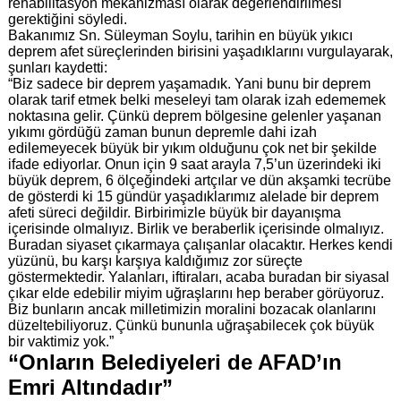
rehabilitasyon mekanizması olarak değerlendirilmesi
gerektiğini söyledi.
Bakanımız Sn. Süleyman Soylu, tarihin en büyük yıkıcı
deprem afet süreçlerinden birisini yaşadıklarını vurgulayarak,
şunları kaydetti:
“Biz sadece bir deprem yaşamadık. Yani bunu bir deprem
olarak tarif etmek belki meseleyi tam olarak izah edememek
noktasına gelir. Çünkü deprem bölgesine gelenler yaşanan
yıkımı gördüğü zaman bunun depremle dahi izah
edilemeyecek büyük bir yıkım olduğunu çok net bir şekilde
ifade ediyorlar. Onun için 9 saat arayla 7,5’un üzerindeki iki
büyük deprem, 6 ölçeğindeki artçılar ve dün akşamki tecrübe
de gösterdi ki 15 gündür yaşadıklarımız alelade bir deprem
afeti süreci değildir. Birbirimizle büyük bir dayanışma
içerisinde olmalıyız. Birlik ve beraberlik içerisinde olmalıyız.
Buradan siyaset çıkarmaya çalışanlar olacaktır. Herkes kendi
yüzünü, bu karşı karşıya kaldığımız zor süreçte
göstermektedir. Yalanları, iftiraları, acaba buradan bir siyasal
çıkar elde edebilir miyim uğraşlarını hep beraber görüyoruz.
Biz bunların ancak milletimizin moralini bozacak olanlarını
düzeltebiliyoruz. Çünkü bununla uğraşabilecek çok büyük
bir vaktimiz yok.”
“Onların Belediyeleri de AFAD’ın
Emri Altındadır”