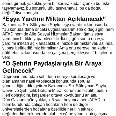
sonra girmek yasaktır, yeni bir karara kadar. Çünkü bu riski
taşıyamayız, bu sorumluluğu taşıyamayız, bu da doğru
değil.” diye konuştu.
“Eşya Yardımı Miktarı Açıklanacak”
Bakanımız Sn. Süleyman Soylu, eşya yardımı konusunda,
“Bu konuda daha önceki uygulamalarımızda olduğu gibi hem
AFAD hem de Aile Sosyal Hizmetler Bakanlığımız eşya
yardımını birlikte yapabilecektir. İki-üç gün sonra da eşya
yardımı miktarı açıklanacaktır, elimizde bir miktar var, aslında
yılbaşı belirlediğimiz bir miktar. Ama onu nereye, ne kadar
götürebiliriz konusunda bir çalışma gerçekleşiyor.” bilgilerini
verdi.
“O Şehrin Paydaşlarıyla Bir Araya
Gelinecek”
Depremin ardından şehirlerin nereye kurulacağı ve
planlamanın nasıl yapılacağı konusunda sorular
yöneltildiğini dile getiren Bakanımız Sn. Süleyman Soylu,
Çevre ve Şehircilik Bakanı Murat Kurum’un bizatihi bütün
illeri dolaştığını, istişareler ortaya koyduğunu anlattı.
Dün Gaziantep’te yaklaşık 6 saat boyunca hem AFAD’ın
bilim kurulunda çalışan hocalarla hem de diğer
üniversitelerden hocalarla özellikle her ilin tek tek
değerlendirilerek nerede olabileceğine yönelik bir çalışma