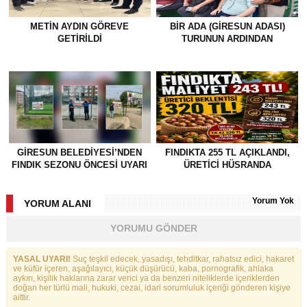
METİN AYDIN GÖREVE
BİR ADA (GİRESUN ADASI)
GETİRİLDİ
TURUNUN ARDINDAN
GİRESUN BELEDİYESİ’NDEN
FINDIKTA 255 TL AÇIKLANDI,
FINDIK SEZONU ÖNCESİ UYARI
ÜRETİCİ HÜSRANDA
Yorum Yok
YORUM ALANI
YORUMU GÖNDER
YASAL UYARI!
Suç teşkil edecek, yasadışı, tehditkar, rahatsız edici, hakaret
ve küfür içeren, aşağılayıcı, küçük düşürücü, kaba, pornografik, ahlaka
aykırı, kişilik haklarına zarar verici ya da benzeri niteliklerde içeriklerden
doğan her türlü mali, hukuki, cezai, idari sorumluluk içeriği gönderen kişiye
aittir.