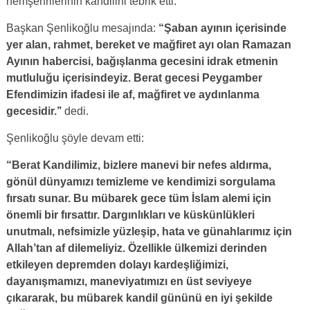
hemşehrilerinin kandilini tebrik etti.
Başkan Şenlikoğlu mesajında:
“Şaban ayının içerisinde
yer alan, rahmet, bereket ve mağfiret ayı olan Ramazan
Ayının habercisi, bağışlanma gecesini idrak etmenin
mutluluğu içerisindeyiz. Berat gecesi Peygamber
Efendimizin ifadesi ile af, mağfiret ve aydınlanma
gecesidir.’’
dedi.
Şenlikoğlu şöyle devam etti:
“Berat Kandilimiz, bizlere manevi bir nefes aldırma,
gönül dünyamızı temizleme ve kendimizi sorgulama
fırsatı sunar. Bu mübarek gece tüm İslam alemi için
önemli bir fırsattır. Dargınlıkları ve küskünlükleri
unutmalı, nefsimizle yüzleşip, hata ve günahlarımız için
Allah’tan af dilemeliyiz. Özellikle ülkemizi derinden
etkileyen depremden dolayı kardeşliğimizi,
dayanışmamızı, maneviyatımızı en üst seviyeye
çıkararak, bu mübarek kandil gününü en iyi şekilde