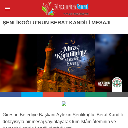
ŞENLİKOĞLU’NUN BERAT KANDİLİ MESAJI
Giresun Belediye Başkanı Aytekin Şenlikoğlu, Berat Kandili
dolayısıyla bir mesaj yayınlayarak tüm İslâm âleminin ve