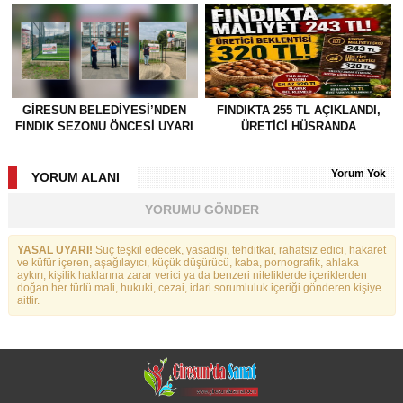
GİRESUN BELEDİYESİ’NDEN
FINDIKTA 255 TL AÇIKLANDI,
FINDIK SEZONU ÖNCESİ UYARI
ÜRETİCİ HÜSRANDA
Yorum Yok
YORUM ALANI
YORUMU GÖNDER
YASAL UYARI!
Suç teşkil edecek, yasadışı, tehditkar, rahatsız edici, hakaret
ve küfür içeren, aşağılayıcı, küçük düşürücü, kaba, pornografik, ahlaka
aykırı, kişilik haklarına zarar verici ya da benzeri niteliklerde içeriklerden
doğan her türlü mali, hukuki, cezai, idari sorumluluk içeriği gönderen kişiye
aittir.