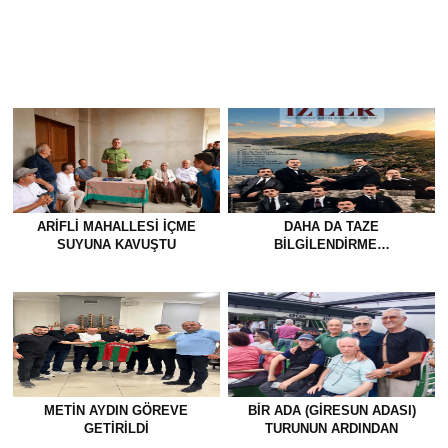
GİRESUN BELEDİYESİ’NDEN
FINDIKTA 255 TL AÇIKLANDI,
FINDIK SEZONU ÖNCESİ UYARI
ÜRETİCİ HÜSRANDA
Yorum Yok
YORUM ALANI
YORUMU GÖNDER
YASAL UYARI!
Suç teşkil edecek, yasadışı, tehditkar, rahatsız edici, hakaret
ve küfür içeren, aşağılayıcı, küçük düşürücü, kaba, pornografik, ahlaka
aykırı, kişilik haklarına zarar verici ya da benzeri niteliklerde içeriklerden
doğan her türlü mali, hukuki, cezai, idari sorumluluk içeriği gönderen kişiye
aittir.
MASAÜSTÜ GÖRÜNÜME GEÇ