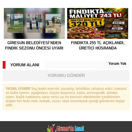
GİRESUN BELEDİYESİ’NDEN
FINDIKTA 255 TL AÇIKLANDI,
FINDIK SEZONU ÖNCESİ UYARI
ÜRETİCİ HÜSRANDA
Yorum Yok
YORUM ALANI
YORUMU GÖNDER
YASAL UYARI!
Suç teşkil edecek, yasadışı, tehditkar, rahatsız edici, hakaret
ve küfür içeren, aşağılayıcı, küçük düşürücü, kaba, pornografik, ahlaka
aykırı, kişilik haklarına zarar verici ya da benzeri niteliklerde içeriklerden
doğan her türlü mali, hukuki, cezai, idari sorumluluk içeriği gönderen kişiye
aittir.