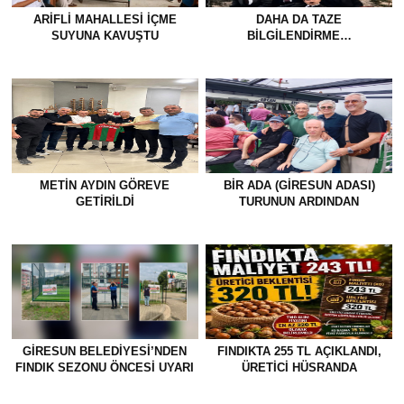
ARIFLI MAHALLESI İÇME
DAHA DA TAZE
SUYUNA KAVUŞTU
BİLGİLENDİRME…
METİN AYDIN GÖREVE
BİR ADA (GİRESUN ADASI)
GETİRİLDİ
TURUNUN ARDINDAN
GİRESUN BELEDİYESİ’NDEN
FINDIKTA 255 TL AÇIKLANDI,
FINDIK SEZONU ÖNCESİ UYARI
ÜRETİCİ HÜSRANDA