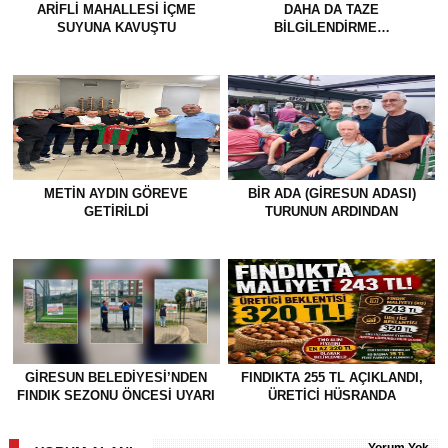
ARIFLI MAHALLESI İÇME
DAHA DA TAZE
SUYUNA KAVUŞTU
BİLGİLENDİRME…
METİN AYDIN GÖREVE
BİR ADA (GİRESUN ADASI)
GETİRİLDİ
TURUNUN ARDINDAN
GİRESUN BELEDİYESİ’NDEN
FINDIKTA 255 TL AÇIKLANDI,
FINDIK SEZONU ÖNCESİ UYARI
ÜRETİCİ HÜSRANDA