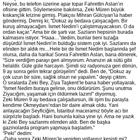
Neyse, bu telefon üzerine apar topar Fahrettin Aslan’ın
ofisine gittim. Söylemesine bakılırsa, Zeki Müren büyük
kıskançlık krizine girmiş. Plakçısı Mihran Gülciyan’la haber
göndermiş. Demiş ki; “Dokuz ay bedava çalışacağım. Bir
kuruş almayacağım. İsmet Nedim’i çalıştırmayacaksın. O da
ordan kaçar.” Ama bir de şartı var. Sazların hepsinin burada
kalmasını istiyor. “Haaa…”dedim, bunlar beni tuzağa
düşürdü! İsmet Nedim’in bulduğu sistem çok iyi. Sazlarını da
elinden bir aldık mı…Hele bir de İsmet Nedim başlarında şef
olursa, daha da harika! Sonra Fahrettin Aslan, bana dönerek,
“Size verdiğim parayı geri almıyorum. Ananızın ak sütü gibi
helaldir. Güle güle harcayın. Şimdi siz radyonuza geri dönün,
9 ay sonra gelin tekrar görüşelim” dedi. Ben de, “Dokuz ay
çok uzun bir süre, sağlık olsun ne yapalım.” deyip çıktım.
O sıralarda Zeki Bey, Ziya Taşkent’le bana haber yollayarak,
“İsmet Nedim buraya gelirse, onu öldürürüm. Şunu unutma
Ziyacığım, yaşamak için öldürmek lazım!” diyormuş.
Zeki Müren 9 ay bedava çalışadursun, ilk işim bu parayla
kendime Okmeydanı’ndan bir daire almak oldu. Yani
anlayacağın Seyficiğim, İstanbul maceramız böyle acı bir
sürprizle başladı. Hani bununla kalsa yine iyi. Ama ne yazık
ki Zeki Bey sazlarımı elimden aldı. Ben de başka
gazinolarda program yapmaya başladım.”
“Peki” dedim:
-Daha sonra Zeki Müren’le yeniden yollarınız kesişti mi?