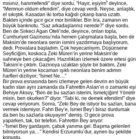
mısınız, hanımefendi” diye sordu. “Hayır, eşiyim” deyince,
“Memnun oldum efendim”, diye cevap verdi. Neyse, anlaştık,
el sıkıştık. Kasadan iki torba kağıdı çıkarıp bana uzattı.
Baktım içinde gıcır gıcır mor binlikler. Bin lira, zamanın en
büyük banknotu. “Saz arkadaşlarınız nerede?” diye sordu.
Ben de Sirkeci Agan Oteli’nde, deyince, onları topla,
Cumhuriyet Gazinosu’nda hemen çalışmalara başla, ben de
Maksim’de neonlara senin ismini yazdırmaya başlıyorum,
dedi. Provalara başladım. Çok heyecanlıyım. Düşünsene
Seyficiğim, koskoca Zeki Müren’in yerine Maksim’de
sahneye ben çıkacağım. Hazırlıkları izlemek üzere ertesi gün
Taksim’e çıktım. Gazinoya uzaktan şöyle bir baktım, Zeki
Müren’in yerine kocaman ışıklı neonlara benim adımın
harfleri diziliyor; “İsmet Ne…”
Bir prova esnasında beni izlemeye gelen devrin en büyük
kadın starı aynı zamanda da Fahrettin Aslan’ın o zamanki eşi
Behiye Aksoy, “Ben de bu sazları isterim, İsmetçiğim! Yönetir
misin, ben okurken?” diyor. “Tabi ki, ne demek efendim!” diye
cevap veriyorum. Sonra, “Zeki Bey de istiyor bu sazları, bana
vermek istemiyor. Fahri Bey’e, İsmet Bey’i biraz durdursak
da ben bu sazlarla okuyayım” demiş. O gece prova
yaparken, tak, bir telefon. Fahrettin Bey arıyor:
-“İsmet Bey gardaşım, çabuk yanıma gel. Başıma gelenleri
bilmiyorsun ya…” Kendisi Erzurumlu’dur, aynen bu şekilde
konuştu.