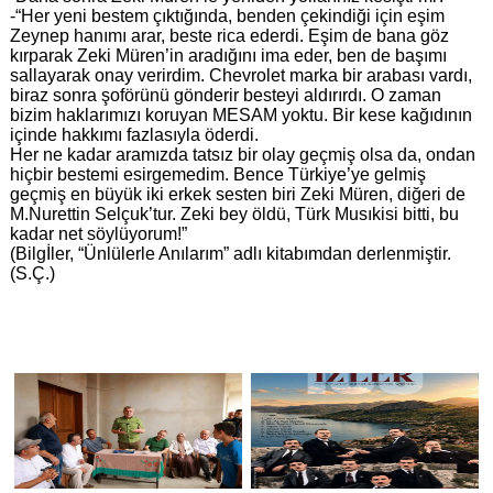
-“Her yeni bestem çıktığında, benden çekindiği için eşim
Zeynep hanımı arar, beste rica ederdi. Eşim de bana göz
kırparak Zeki Müren’in aradığını ima eder, ben de başımı
sallayarak onay verirdim. Chevrolet marka bir arabası vardı,
biraz sonra şoförünü gönderir besteyi aldırırdı. O zaman
bizim haklarımızı koruyan MESAM yoktu. Bir kese kağıdının
içinde hakkımı fazlasıyla öderdi.
Her ne kadar aramızda tatsız bir olay geçmiş olsa da, ondan
hiçbir bestemi esirgemedim. Bence Türkiye’ye gelmiş
geçmiş en büyük iki erkek sesten biri Zeki Müren, diğeri de
M.Nurettin Selçuk’tur. Zeki bey öldü, Türk Musıkisi bitti, bu
kadar net söylüyorum!”
(Bilgİler, “Ünlülerle Anılarım” adlı kitabımdan derlenmiştir.
(S.Ç.)