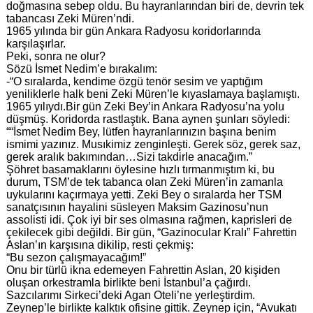
doğmasına sebep oldu. Bu hayranlarından biri de, devrin tek
tabancası Zeki Müren’ndi.
1965 yılında bir gün Ankara Radyosu koridorlarında
karşılaşırlar.
Peki, sonra ne olur?
Sözü İsmet Nedim’e bırakalım:
-“O sıralarda, kendime özgü tenör sesim ve yaptığım
yeniliklerle halk beni Zeki Müren’le kıyaslamaya başlamıştı.
1965 yılıydı.Bir gün Zeki Bey’in Ankara Radyosu’na yolu
düşmüş. Koridorda rastlaştık. Bana aynen şunları söyledi:
““İsmet Nedim Bey, lütfen hayranlarınızın başına benim
ismimi yazınız. Musıkimiz zenginleşti. Gerek söz, gerek saz,
gerek aralık bakımından…Sizi takdirle anacağım.”
Şöhret basamaklarını öylesine hızlı tırmanmıştım ki, bu
durum, TSM’de tek tabanca olan Zeki Müren’in zamanla
uykularını kaçırmaya yetti. Zeki Bey o sıralarda her TSM
sanatçısının hayalini süsleyen Maksim Gazinosu’nun
assolisti idi. Çok iyi bir ses olmasına rağmen, kaprisleri de
çekilecek gibi değildi. Bir gün, “Gazinocular Kralı” Fahrettin
Aslan’ın karşısına dikilip, resti çekmiş:
“Bu sezon çalışmayacağım!”
Onu bir türlü ikna edemeyen Fahrettin Aslan, 20 kişiden
oluşan orkestramla birlikte beni İstanbul’a çağırdı.
Sazcılarımı Sirkeci’deki Agan Oteli’ne yerleştirdim.
Zeynep’le birlikte kalktık ofisine gittik. Zeynep için, “Avukatı