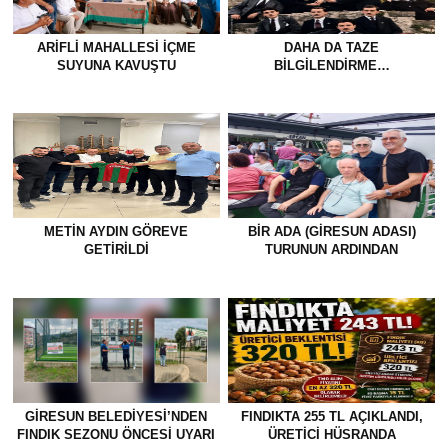
ARIFLI MAHALLESI İÇME
DAHA DA TAZE
SUYUNA KAVUŞTU
BİLGİLENDİRME…
METİN AYDIN GÖREVE
BİR ADA (GİRESUN ADASI)
GETİRİLDİ
TURUNUN ARDINDAN
GİRESUN BELEDİYESİ’NDEN
FINDIKTA 255 TL AÇIKLANDI,
FINDIK SEZONU ÖNCESİ UYARI
ÜRETİCİ HÜSRANDA