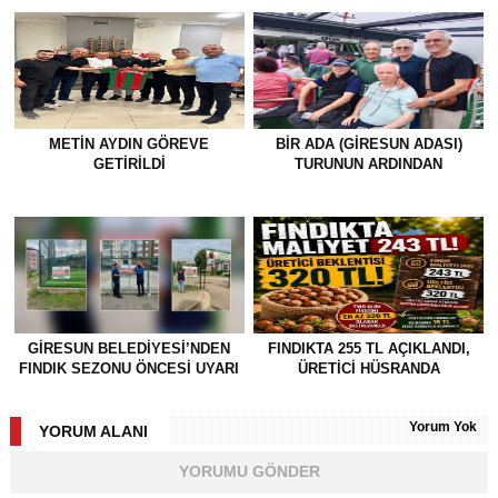
METİN AYDIN GÖREVE
BİR ADA (GİRESUN ADASI)
GETİRİLDİ
TURUNUN ARDINDAN
GİRESUN BELEDİYESİ’NDEN
FINDIKTA 255 TL AÇIKLANDI,
FINDIK SEZONU ÖNCESİ UYARI
ÜRETİCİ HÜSRANDA
Yorum Yok
YORUM ALANI
YORUMU GÖNDER