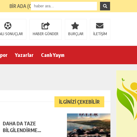
BİR ADA (GİRESUN ADASI) TURUNUN ARDINDAN
NLI SONUÇLAR
HABER GÖNDER
BURÇLAR
İLETİŞİM
por
Yazarlar
Canlı Yayın
İLGİNİZİ ÇEKEBİLİR
DAHA DA TAZE
BİLGİLENDİRME…