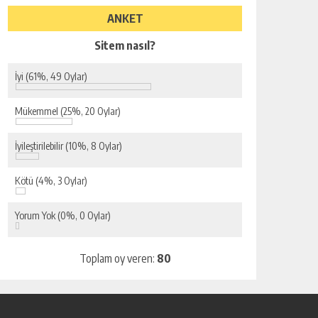
ANKET
Sitem nasıl?
İyi
(61%, 49 Oylar)
Mükemmel
(25%, 20 Oylar)
İyileştirilebilir
(10%, 8 Oylar)
Kötü
(4%, 3 Oylar)
Yorum Yok
(0%, 0 Oylar)
Toplam oy veren:
80