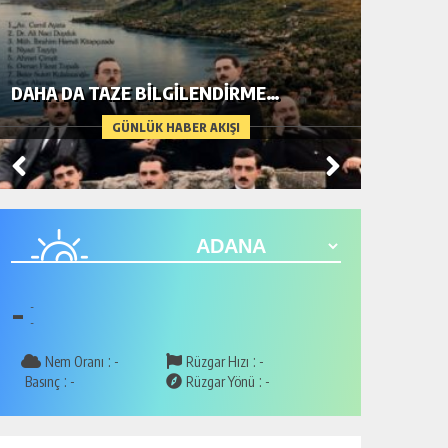
DAHA DA TAZE BİLGİLENDİRME…
METİN A
GÜNLÜK HABER AKIŞI
-
-
-
:
:
Nem Oranı
-
Rüzgar Hızı
-
:
:
Basınç
-
Rüzgar Yönü
-