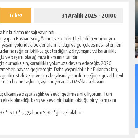
31 Aralık 2025 - 20:00
17 kez
a bir kutlama mesajı yayınladı.
u yapan Başkan Sıbıç; “Umut ve beklentilerle dolu yeni bir yıla
bir yaşam yolundaki beklentilerin arttığı ve gerçekleşmesi istenilen
rluklarına rağmen birlikte gösterdiğimiz dayanışma ve kararlılıkla
çlü ve başarılı olacağımıza inancımız tamdır.
 için durmaksızın, kararlılıkla yolumuza devam edeceğiz. 2026
hizmetleri hayata geçireceğiz. Daha yaşanılabilir bir Bulancak için,
k günkü istek ve hevesimizle çalışmayı sürdüreceğimiz güzel bir yıl
ar olan hizmet aşkının, aynı heyecanla 2026’da da devam
u; ülkemize başta sağlık ve sevgi getirmesini diliyorum. Tüm
n eksik olmadığı, barış ve sevginin hâkim olduğu bir yıl olmasını