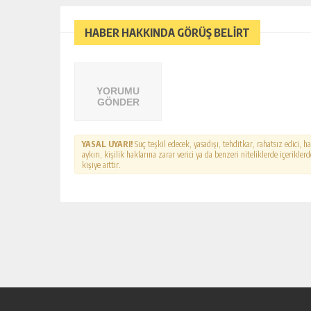
HABER HAKKINDA GÖRÜŞ BELİRT
YORUMU
GÖNDER
YASAL UYARI!
Suç teşkil edecek, yasadışı, tehditkar, rahatsız edici, 
aykırı, kişilik haklarına zarar verici ya da benzeri niteliklerde içerikl
kişiye aittir.