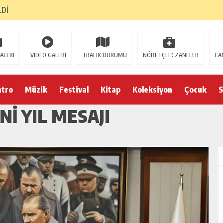
LDİ
ALERİ
VIDEO GALERİ
TRAFİK DURUMU
NÖBETÇİ ECZANELER
CA
atro
Müzik
Festival
Kitap
Koleksiyon
Çocuk
S
NI YIL MESAJI