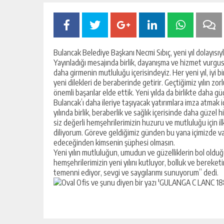
Bulancak Belediye Başkanı Necmi Sıbıç, yeni yıl dolayısıyl
Yayınladığı mesajında birlik, dayanışma ve hizmet vurgus
daha girmenin mutluluğu içerisindeyiz. Her yeni yıl, iyi 
yeni dilekleri de beraberinde getirir. Geçtiğimiz yılın zo
önemli başarılar elde ettik. Yeni yılda da birlikte daha gü
Bulancak’ı daha ileriye taşıyacak yatırımlara imza atmak
yılında birlik, beraberlik ve sağlık içerisinde daha güzel 
siz değerli hemşehrilerimizin huzuru ve mutluluğu için il
diliyorum. Göreve geldiğimiz günden bu yana içimizde v
edeceğinden kimsenin şüphesi olmasın.
Yeni yılın mutluluğun, umudun ve güzelliklerin bol olduğ
hemşehrilerimizin yeni yılını kutluyor, bolluk ve bereketi
temenni ediyor, sevgi ve saygılarımı sunuyorum” dedi.