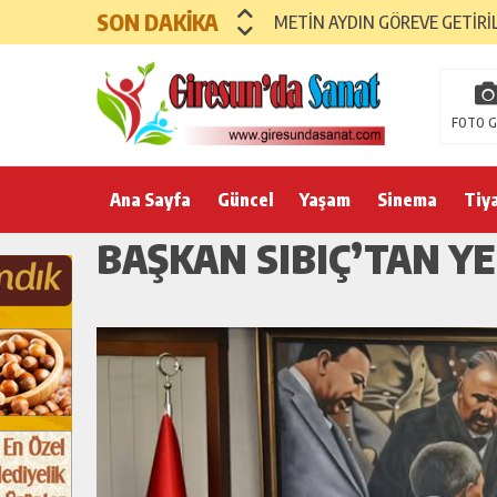
SON DAKİKA
METİN AYDIN GÖREVE GETİRİ
FOTO G
Ana Sayfa
Güncel
Yaşam
Sinema
Tiy
BAŞKAN SIBIÇ’TAN YE