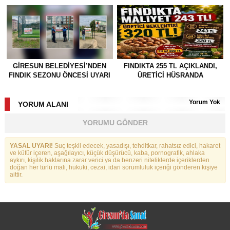
GİRESUN BELEDİYESİ’NDEN
FINDIKTA 255 TL AÇIKLANDI,
FINDIK SEZONU ÖNCESİ UYARI
ÜRETİCİ HÜSRANDA
Yorum Yok
YORUM ALANI
YORUMU GÖNDER
YASAL UYARI!
Suç teşkil edecek, yasadışı, tehditkar, rahatsız edici, hakaret
ve küfür içeren, aşağılayıcı, küçük düşürücü, kaba, pornografik, ahlaka
aykırı, kişilik haklarına zarar verici ya da benzeri niteliklerde içeriklerden
doğan her türlü mali, hukuki, cezai, idari sorumluluk içeriği gönderen kişiye
aittir.