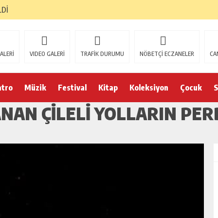
LDİ
ALERİ
VIDEO GALERİ
TRAFİK DURUMU
NÖBETÇİ ECZANELER
CA
atro
Müzik
Festival
Kitap
Koleksiyon
Çocuk
S
ANAN ÇİLELİ YOLLARIN PER