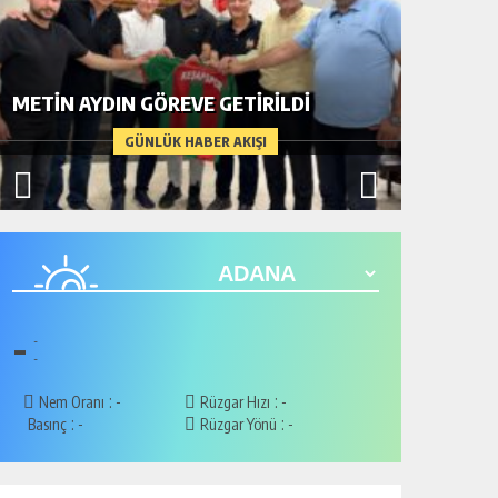
BİR AD
METİN AYDIN GÖREVE GETİRİLDİ
ARDIND
GÜNLÜK HABER AKIŞI
-
-
-
:
:
Nem Oranı
-
Rüzgar Hızı
-
:
:
Basınç
-
Rüzgar Yönü
-