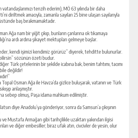
atandaşlarımızı tenzih ederim), MÖ 63 yılında bir daha
ni diriltmek amacıyla, zamanla sayıları 25 bine ulaşan sayılarıyla
 üstünde baş bırakmamaktadır.
 Ağa nam bir yiğit çıkıp, bunların çanlarına ok tıkamaya
lığı’na ardı ardına şikayet mektupları gelmeye başlar.
eder, kendi işimizi kendimiz görürüz” diyerek, tehditte bulunurlar.
bilirsin” sözünün özeti budur.
er Türk çetelerinin bir şekilde icabına bak, benim tahtımı, tacımı
le değildir!
ıdır!”
 Topal Osman Ağa ile Havza’da gizlice buluşarak, vatanın ve Türk
ıkışıp anlaşmıştır.
na sebep olmuş, Paşa idama mahkum edilmiştir.
başlatsın diye Anadolu’ya gönderiyor, sonra da Samsun’a çıkışının
!
ğlu ve Mustafa Armağan gibi tarihçilikle uzaktan yakından ilgisi
ı ve diğer embesiller; biraz ufak atın, civcivler de yesin, olur