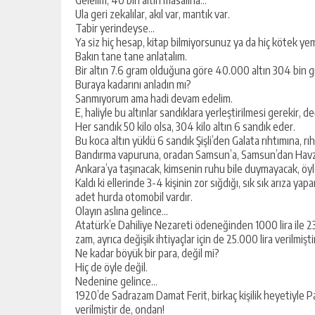
Ula geri zekalılar, akıl var, mantık var.
Tabir yerindeyse…
Ya siz hiç hesap, kitap bilmiyorsunuz ya da hiç kötek ye
Bakın tane tane anlatalım.
Bir altın 7.6 gram olduğuna göre 40.000 altın 304 bin g
Buraya kadarını anladın mı?
Sanmıyorum ama hadi devam edelim.
E, haliyle bu altınlar sandıklara yerleştirilmesi gerekir, değ
Her sandık 50 kilo olsa, 304 kilo altın 6 sandık eder.
Bu koca altın yüklü 6 sandık Şişli’den Galata rıhtımına, 
Bandırma vapuruna, oradan Samsun’a, Samsun’dan Havza’y
Ankara’ya taşınacak, kimsenin ruhu bile duymayacak, öyl
Kaldı ki ellerinde 3-4 kişinin zor sığdığı, sık sık arıza yapan
adet hurda otomobil vardır.
Olayın aslına gelince…
Atatürk’e Dahiliye Nezareti ödeneğinden 1000 lira ile 2
zam, ayrıca değişik ihtiyaçlar için de 25.000 lira verilmişti
Ne kadar böyük bir para, değil mi?
Hiç de öyle değil.
Nedenine gelince…
1920’de Sadrazam Damat Ferit, birkaç kişilik heyetiyle P
verilmiştir de, ondan!