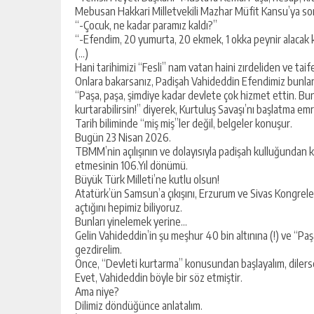
Mebusan Hakkari Milletvekili Mazhar Müfit Kansu’ya sor
“-Çocuk, ne kadar paramız kaldı?”
“-Efendim, 20 yumurta, 20 ekmek, 1 okka peynir alacak 
(…)
Hani tarihimizi “Fesli” nam vatan haini zırdeliden ve tai
Onlara bakarsanız, Padişah Vahideddin Efendimiz bunla
“Paşa, paşa, şimdiye kadar devlete çok hizmet ettin. Bunla
kurtarabilirsin!” diyerek, Kurtuluş Savaşı’nı başlatma em
Tarih biliminde “miş miş”ler değil, belgeler konuşur.
Bugün 23 Nisan 2026.
TBMM’nin açılışının ve dolayısıyla padişah kulluğundan ku
etmesinin 106.Yıl dönümü.
Büyük Türk Milleti’ne kutlu olsun!
Atatürk’ün Samsun’a çıkışını, Erzurum ve Sivas Kongre
açtığını hepimiz biliyoruz.
Bunları yinelemek yerine…
Gelin Vahideddin’in şu meşhur 40 bin altınına (!) ve “Pa
gezdirelim.
Önce, “Devleti kurtarma” konusundan başlayalım, dilers
Evet, Vahideddin böyle bir söz etmiştir.
Ama niye?
Dilimiz döndüğünce anlatalım.