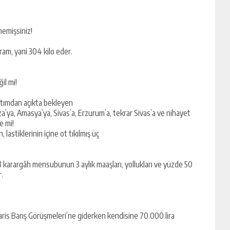
memişsiniz!
ram, yani 304 kilo eder.
il mi!
rıhtımdan açıkta bekleyen
a, Amasya’ya, Sivas’a, Erzurum’a, tekrar Sivas’a ve nihayet
e mi!
, lastiklerinin içine ot tıkılmış üç
3 karargâh mensubunun 3 aylık maaşları, yollukları ve yüzde 50
r.
aris Barış Görüşmeleri’ne giderken kendisine 70.000 lira