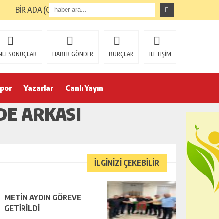
BİR ADA (GİRESUN ADASI) TURUNUN ARDINDAN
NLI SONUÇLAR
HABER GÖNDER
BURÇLAR
İLETİŞİM
por
Yazarlar
Canlı Yayın
DE ARKASI
İLGİNİZİ ÇEKEBİLİR
METİN AYDIN GÖREVE
GETİRİLDİ