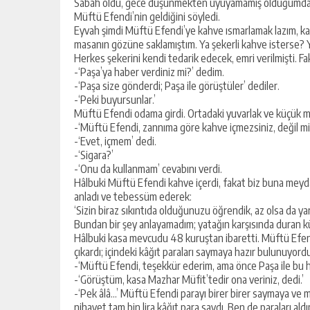
Sabah oldu, gece düşünmekten uyuyamamış olduğumdan, ya
Müftü Efendi’nin geldiğini söyledi.
Eyvah şimdi Müftü Efendi’ye kahve ısmarlamak lazım, kah
masanın gözüne saklamıştım. Ya şekerli kahve isterse? Ya
Herkes şekerini kendi tedarik edecek, emri verilmişti. F
-‘Paşa’ya haber verdiniz mi?’ dedim.
-‘Paşa size gönderdi; Paşa ile görüştüler’ dediler.
-‘Peki buyursunlar.’
Müftü Efendi odama girdi. Ortadaki yuvarlak ve küçük m
-‘Müftü Efendi, zannıma göre kahve içmezsiniz, değil mi
-‘Evet, içmem’ dedi.
-‘Sigara?’
-‘Onu da kullanmam’ cevabını verdi.
Hâlbuki Müftü Efendi kahve içerdi, fakat biz buna mey
anladı ve tebessüm ederek:
‘Sizin biraz sıkıntıda olduğunuzu öğrendik, az olsa da ya
Bundan bir şey anlayamadım; yatağın karşısında duran kü
Hâlbuki kasa mevcudu 48 kuruştan ibaretti. Müftü Efend
çıkardı; içindeki kâğıt paraları saymaya hazır bulunuyord
-‘Müftü Efendi, teşekkür ederim, ama önce Paşa ile bu 
-‘Görüştüm, kasa Mazhar Müfit’tedir ona veriniz, dedi.’
-‘Pek âlâ…’ Müftü Efendi parayı birer birer saymaya ve m
nihayet tam bin lira kâğıt para saydı. Ben de paraları a