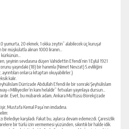
“20 yumurta, 20 ekmek, 1 okka zeytin” alabilecek üç kuruşa!
 bir müşkülatla alınan 1000 liranın…
ğı kürkünün…
 şeyinin sevdasına düşen Vahidettin Efendi’nin 1 Eylül 1921
torunu yaşındaki (18) bir hanımla (Nimet Nevzat) 5.evliliğini
ayrıntıları onlarca kitaptan okuyabilirler.)
sik kalır.
Şeyhülislam Dürrizade Abdullah Efendi ile bir sonraki Şeyhülislam
uvay-ı Milliyeciler’in kanı helaldir” fetvaları yayınlaya dursun…
vardır. Evet, bu mübarek adam, Ankara Müftüsü Börekçizade
etişir, Mustafa Kemal Paşa’nın imdadına.
elim:
zı Belediye karşıladı. Fakat bu, aylarca devam edemezdi. Çaresizlik
lere bir türlü izin vermemesi yüzünden, sıkıntılı bir halde idik.