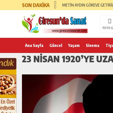
SON DAKİKA
METİN AYDIN GÖREVE GETİRİ
FOTO G
Ana Sayfa
Güncel
Yaşam
Sinema
Tiy
23 NİSAN 1920’YE UZ