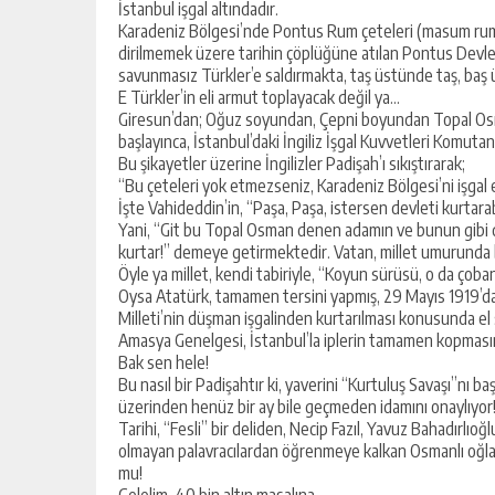
İstanbul işgal altındadır.
Karadeniz Bölgesi’nde Pontus Rum çeteleri (masum rum v
dirilmemek üzere tarihin çöplüğüne atılan Pontus Devleti’
savunmasız Türkler’e saldırmakta, taş üstünde taş, baş
E Türkler’in eli armut toplayacak değil ya…
Giresun’dan; Oğuz soyundan, Çepni boyundan Topal Osman
başlayınca, İstanbul’daki İngiliz İşgal Kuvvetleri Komutan
Bu şikayetler üzerine İngilizler Padişah’ı sıkıştırarak;
“Bu çeteleri yok etmezseniz, Karadeniz Bölgesi’ni işgal 
İşte Vahideddin’in, “Paşa, Paşa, istersen devleti kurtara
Yani, “Git bu Topal Osman denen adamın ve bunun gibi diğ
kurtar!” demeye getirmektedir. Vatan, millet umurunda bi
Öyle ya millet, kendi tabiriyle, “Koyun sürüsü, o da çoban
Oysa Atatürk, tamamen tersini yapmış, 29 Mayıs 1919’da
Milleti’nin düşman işgalinden kurtarılması konusunda el s
Amasya Genelgesi, İstanbul’la iplerin tamamen kopması
Bak sen hele!
Bu nasıl bir Padişahtır ki, yaverini “Kurtuluş Savaşı”nı 
üzerinden henüz bir ay bile geçmeden idamını onaylıyor
Tarihi, “Fesli” bir deliden, Necip Fazıl, Yavuz Bahadırlıo
olmayan palavracılardan öğrenmeye kalkan Osmanlı oğlanlar
mu!
Gelelim, 40 bin altın masalına…