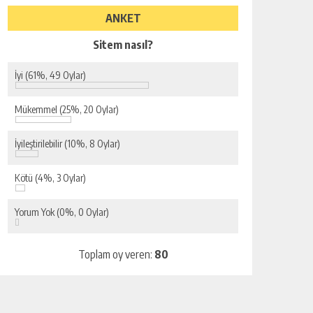
ANKET
Sitem nasıl?
İyi
(61%, 49 Oylar)
Mükemmel
(25%, 20 Oylar)
İyileştirilebilir
(10%, 8 Oylar)
Kötü
(4%, 3 Oylar)
Yorum Yok
(0%, 0 Oylar)
Toplam oy veren:
80