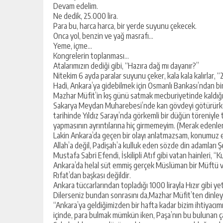
Devam edelim.
Ne dedik, 25.000 lira.
Para bu, harca harca, bir yerde suyunu çekecek.
Onca yol, benzin ve yağ masrafı…
Yeme, içme…
Kongrelerin toplanması…
Atalarımızın dediği gibi, “Hazıra dağ mı dayanır?”
Nitekim 6 ayda paralar suyunu çeker, kala kala kalırlar, 
Hadi, Ankara’ya gidebilmek için Osmanlı Bankası’ndan bin
Mazhar Müfit’in kış günü satmak mecburiyetinde kaldı
Sakarya Meydan Muharebesi’nde kan gövdeyi götürürken,
tarihinde Yıldız Sarayı’nda görkemli bir düğün töreniyle 
yapmasının ayrıntılarına hiç girmemeyim. (Merak edenler, 
Lakin Ankara’da geçen bir olayı anlatmazsam, konumuz ek
Allah’a değil, Padişah’a kulluk eden sözde din adamları 
Mustafa Sabri Efendi, İskilipli Atıf gibi vatan hainleri, “K
Ankara’da helal süt emmiş gerçek Müslüman bir Müftü 
Rıfat’dan başkası değildir.
Ankara tüccarlarından topladığı 1000 lirayla Hızır gibi y
Dilerseniz bundan sonrasını da,Mazhar Müfit’ten dinley
“Ankara’ya geldiğimizden bir hafta kadar bizim ihtiyacımı
içinde, para bulmak mümkün iken, Paşa’nın bu bulunan çare