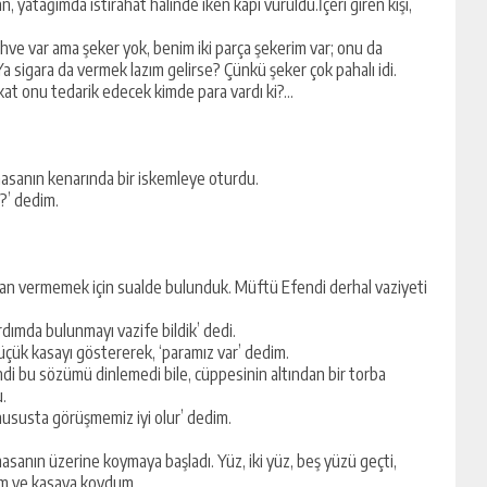
tağımda istirahat halinde iken kapı vuruldu.İçeri giren kişi,
ve var ama şeker yok, benim iki parça şekerim var; onu da
 sigara da vermek lazım gelirse? Çünkü şeker çok pahalı idi.
akat onu tedarik edecek kimde para vardı ki?…
asanın kenarında bir iskemleye oturdu.
?’ dedim.
dan vermemek için sualde bulunduk. Müftü Efendi derhal vaziyeti
rdımda bulunmayı vazife bildik’ dedi.
çük kasayı göstererek, ‘paramız var’ dedim.
i bu sözümü dinlemedi bile, cüppesinin altından bir torba
u.
hususta görüşmemiz iyi olur’ dedim.
asanın üzerine koymaya başladı. Yüz, iki yüz, beş yüzü geçti,
ldım ve kasaya koydum.