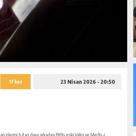
23 Nisan 2026 - 20:50
17 kez
işlerini tutan dava arkadaşı Bitlis eski Valisi ve Meclis-i