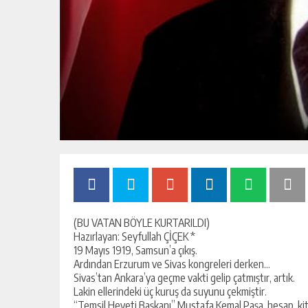
(BU VATAN BÖYLE KURTARILDI)
Hazırlayan: Seyfullah ÇİÇEK *
19 Mayıs 1919, Samsun’a çıkış.
Ardından Erzurum ve Sivas kongreleri derken…
Sivas’tan Ankara’ya geçme vakti gelip çatmıştır, artık.
Lakin ellerindeki üç kuruş da suyunu çekmiştir.
“Temsil Heyeti Başkanı” Mustafa Kemal Paşa, hesap, kitap 