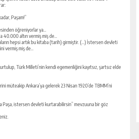
ar:
kadar, Paşam!”
fesinden öğreniyorlar ya…
ra 40.000 altın vermiş miş de…
rın hepsi artık bu kitaba (tarih) girmiştir. (…) İstersen devleti
rini vermiş miş de…
rtulup, Türk Milleti’nin kendi egemenliğini kayıtsız, şartsız elde
lerini müteakip Ankara’ya gelerek 23 Nisan 1920’de TBMM’ni
şa Paşa, istersen devleti kurtarabilirsin” mevzuuna bir göz
eniz.