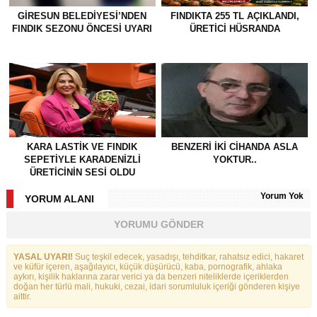
GİRESUN BELEDİYESİ’NDEN
FINDIKTA 255 TL AÇIKLANDI,
FINDIK SEZONU ÖNCESİ UYARI
ÜRETİCİ HÜSRANDA
KARA LASTİK VE FINDIK
BENZERI IKI CIHANDA ASLA
SEPETİYLE KARADENİZLİ
YOKTUR..
ÜRETİCİNİN SESİ OLDU
Yorum Yok
YORUM ALANI
YORUMU GÖNDER
YASAL UYARI!
Suç teşkil edecek, yasadışı, tehditkar, rahatsız edici, hakaret
ve küfür içeren, aşağılayıcı, küçük düşürücü, kaba, pornografik, ahlaka
aykırı, kişilik haklarına zarar verici ya da benzeri niteliklerde içeriklerden
doğan her türlü mali, hukuki, cezai, idari sorumluluk içeriği gönderen kişiye
aittir.