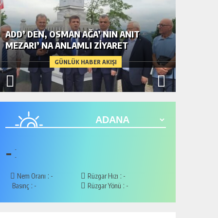
ADD’ DEN, OSMAN AĞA’ NIN ANIT
ARIFLI
MEZARI’ NA ANLAMLI ZİYARET
KAVUŞT
GÜNLÜK HABER AKIŞI
-
-
-
:
:
Nem Oranı
-
Rüzgar Hızı
-
:
:
Basınç
-
Rüzgar Yönü
-