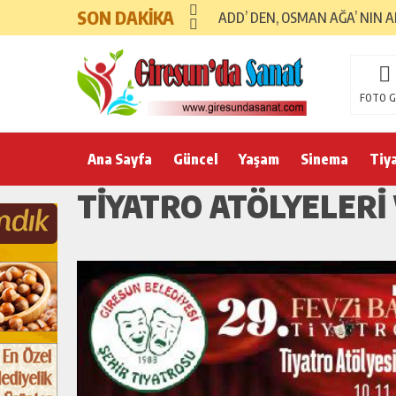
SON DAKİKA
ADD’ DEN, OSMAN AĞA’ NIN 
FOTO G
Ana Sayfa
Güncel
Yaşam
Sinema
Tiy
TIYATRO ATÖLYELERI 