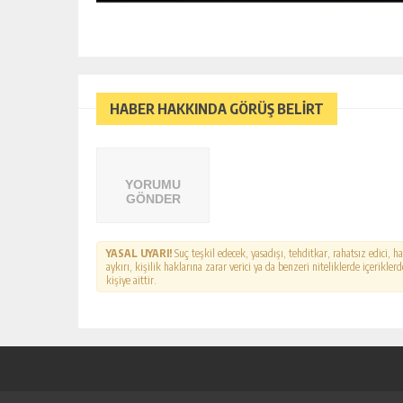
HABER HAKKINDA GÖRÜŞ BELİRT
YORUMU
GÖNDER
YASAL UYARI!
Suç teşkil edecek, yasadışı, tehditkar, rahatsız edici, 
aykırı, kişilik haklarına zarar verici ya da benzeri niteliklerde içerikl
kişiye aittir.