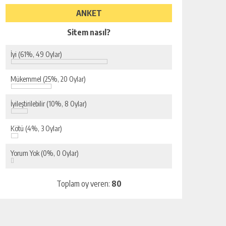
ANKET
Sitem nasıl?
İyi
(61%, 49 Oylar)
Mükemmel
(25%, 20 Oylar)
İyileştirilebilir
(10%, 8 Oylar)
Kötü
(4%, 3 Oylar)
Yorum Yok
(0%, 0 Oylar)
Toplam oy veren:
80