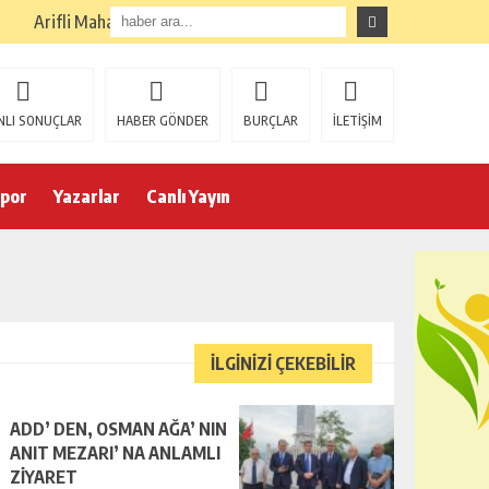
Arifli Mahallesi İçme Suyuna Kavuştu
NLI SONUÇLAR
HABER GÖNDER
BURÇLAR
İLETİŞİM
por
Yazarlar
Canlı Yayın
İLGİNİZİ ÇEKEBİLİR
ADD’ DEN, OSMAN AĞA’ NIN
ANIT MEZARI’ NA ANLAMLI
ZİYARET