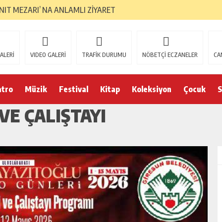
ANIT MEZARI’ NA ANLAMLI ZİYARET
ALERİ
VIDEO GALERİ
TRAFİK DURUMU
NÖBETÇİ ECZANELER
CA
atro
Müzik
Festival
Kitap
Koleksiyon
Çocuk
S
VE ÇALIŞTAYI