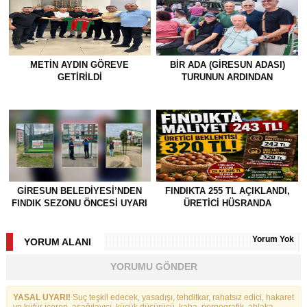
METİN AYDIN GÖREVE
BİR ADA (GİRESUN ADASI)
GETİRİLDİ
TURUNUN ARDINDAN
GİRESUN BELEDİYESİ’NDEN
FINDIKTA 255 TL AÇIKLANDI,
FINDIK SEZONU ÖNCESİ UYARI
ÜRETİCİ HÜSRANDA
Yorum Yok
YORUM ALANI
YORUMU GÖNDER
YASAL UYARI!
Suç teşkil edecek, yasadışı, tehditkar, rahatsız edici, hakaret
ve küfür içeren, aşağılayıcı, küçük düşürücü, kaba, pornografik, ahlaka