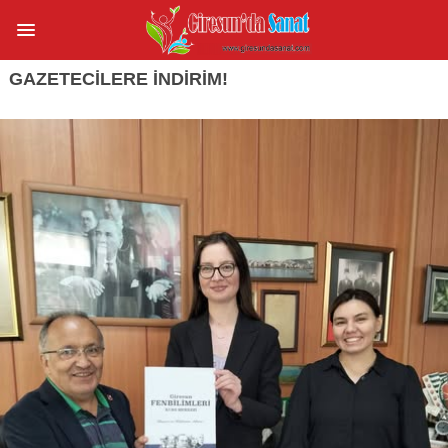
GAZETECİLERE İNDİRİM!