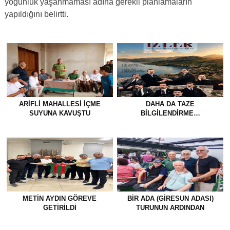
yoğunluk yaşanmaması adına gerekli planlamaların
yapıldığını belirtti.
ARIFLI MAHALLESI İÇME
DAHA DA TAZE
SUYUNA KAVUŞTU
BİLGİLENDİRME…
METİN AYDIN GÖREVE
BİR ADA (GİRESUN ADASI)
GETİRİLDİ
TURUNUN ARDINDAN