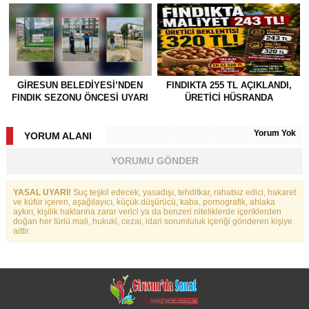
GİRESUN BELEDİYESİ’NDEN
FINDIKTA 255 TL AÇIKLANDI,
FINDIK SEZONU ÖNCESİ UYARI
ÜRETİCİ HÜSRANDA
Yorum Yok
YORUM ALANI
YORUMU GÖNDER
YASAL UYARI!
Suç teşkil edecek, yasadışı, tehditkar, rahatsız edici, hakaret
ve küfür içeren, aşağılayıcı, küçük düşürücü, kaba, pornografik, ahlaka
aykırı, kişilik haklarına zarar verici ya da benzeri niteliklerde içeriklerden
doğan her türlü mali, hukuki, cezai, idari sorumluluk içeriği gönderen kişiye
aittir.