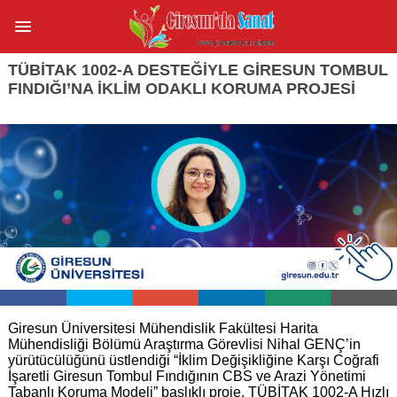
TÜBİTAK 1002-A DESTEĞIYLE GIRESUN TOMBUL
FINDIĞI’NA İKLIM ODAKLI KORUMA PROJESI
Giresun Üniversitesi Mühendislik Fakültesi Harita
Mühendisliği Bölümü Araştırma Görevlisi Nihal GENÇ’in
yürütücülüğünü üstlendiği “İklim Değişikliğine Karşı Coğrafi
İşaretli Giresun Tombul Fındığının CBS ve Arazi Yönetimi
Tabanlı Koruma Modeli” başlıklı proje, TÜBİTAK 1002-A Hızlı