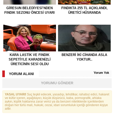
GİRESUN BELEDİYESİ’NDEN
FINDIKTA 255 TL AÇIKLANDI,
FINDIK SEZONU ÖNCESİ UYARI
ÜRETİCİ HÜSRANDA
KARA LASTİK VE FINDIK
BENZERI IKI CIHANDA ASLA
SEPETİYLE KARADENİZLİ
YOKTUR..
ÜRETİCİNİN SESİ OLDU
Yorum Yok
YORUM ALANI
YORUMU GÖNDER
YASAL UYARI!
Suç teşkil edecek, yasadışı, tehditkar, rahatsız edici, hakaret
ve küfür içeren, aşağılayıcı, küçük düşürücü, kaba, pornografik, ahlaka
aykırı, kişilik haklarına zarar verici ya da benzeri niteliklerde içeriklerden
doğan her türlü mali, hukuki, cezai, idari sorumluluk içeriği gönderen kişiye
aittir.