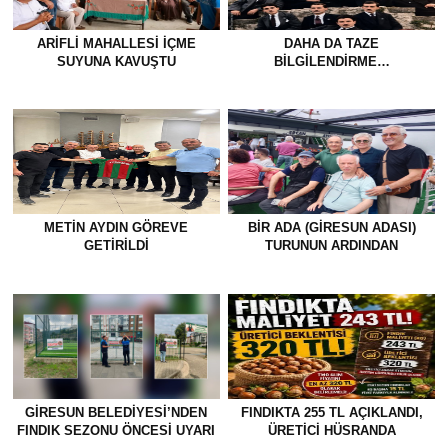
ARIFLI MAHALLESI İÇME
DAHA DA TAZE
SUYUNA KAVUŞTU
BİLGİLENDİRME…
METİN AYDIN GÖREVE
BİR ADA (GİRESUN ADASI)
GETİRİLDİ
TURUNUN ARDINDAN
GİRESUN BELEDİYESİ’NDEN
FINDIKTA 255 TL AÇIKLANDI,
FINDIK SEZONU ÖNCESİ UYARI
ÜRETİCİ HÜSRANDA