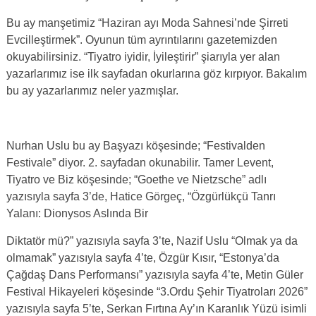
Bu ay manşetimiz “Haziran ayı Moda Sahnesi’nde Şirreti
Evcilleştirmek”. Oyunun tüm ayrıntılarını gazetemizden
okuyabilirsiniz. “Tiyatro iyidir, İyileştirir” şiarıyla yer alan
yazarlarımız ise ilk sayfadan okurlarına göz kırpıyor. Bakalım
bu ay yazarlarımız neler yazmışlar.
Nurhan Uslu bu ay Başyazı köşesinde; “Festivalden
Festivale” diyor. 2. sayfadan okunabilir. Tamer Levent,
Tiyatro ve Biz köşesinde; “Goethe ve Nietzsche” adlı
yazısıyla sayfa 3’de, Hatice Görgeç, “Özgürlükçü Tanrı
Yalanı: Dionysos Aslında Bir
Diktatör mü?” yazısıyla sayfa 3’te, Nazif Uslu “Olmak ya da
olmamak” yazısıyla sayfa 4’te, Özgür Kısır, “Estonya’da
Çağdaş Dans Performansı” yazısıyla sayfa 4’te, Metin Güler
Festival Hikayeleri köşesinde “3.Ordu Şehir Tiyatroları 2026”
yazısıyla sayfa 5’te, Serkan Fırtına Ay’ın Karanlık Yüzü isimli