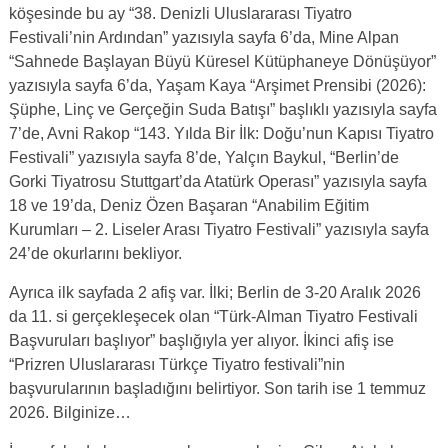
köşesinde bu ay “38. Denizli Uluslararası Tiyatro
Festivali’nin Ardından” yazısıyla sayfa 6’da, Mine Alpan
“Sahnede Başlayan Büyü Küresel Kütüphaneye Dönüşüyor”
yazısıyla sayfa 6’da, Yaşam Kaya “Arşimet Prensibi (2026):
Şüphe, Linç ve Gerçeğin Suda Batışı” başlıklı yazısıyla sayfa
7’de, Avni Rakop “143. Yılda Bir İlk: Doğu’nun Kapısı Tiyatro
Festivali” yazısıyla sayfa 8’de, Yalçın Baykul, “Berlin’de
Gorki Tiyatrosu Stuttgart’da Atatürk Operası” yazısıyla sayfa
18 ve 19’da, Deniz Özen Başaran “Anabilim Eğitim
Kurumları – 2. Liseler Arası Tiyatro Festivali” yazısıyla sayfa
24’de okurlarını bekliyor.
Ayrıca ilk sayfada 2 afiş var. İlki; Berlin de 3-20 Aralık 2026
da 11. si gerçekleşecek olan “Türk-Alman Tiyatro Festivali
Başvuruları başlıyor” başlığıyla yer alıyor. İkinci afiş ise
“Prizren Uluslararası Türkçe Tiyatro festivali”nin
başvurularının başladığını belirtiyor. Son tarih ise 1 temmuz
2026. Bilginize…