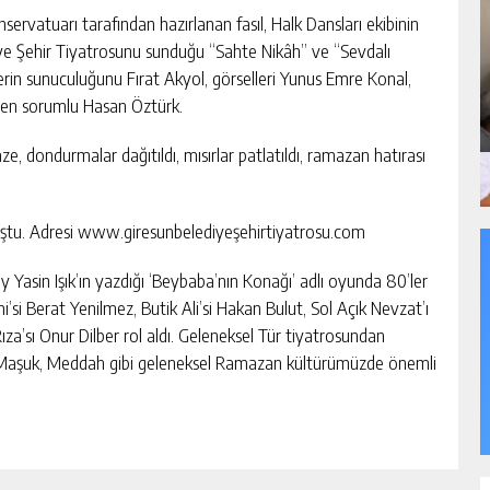
rvatuarı tarafından hazırlanan fasıl, Halk Dansları ekibinin
diye Şehir Tiyatrosunu sunduğu “Sahte Nikâh” ve “Sevdalı
erin sunuculuğunu Fırat Akyol, görselleri Yunus Emre Konal,
den sorumlu Hasan Öztürk.
e, dondurmalar dağıtıldı, mısırlar patlatıldı, ramazan hatırası
uştu. Adresi www.giresunbelediyeşehirtiyatrosu.com
 Yasin Işık’ın yazdığı ‘Beybaba’nın Konağı’ adlı oyunda 80’ler
i’si Berat Yenilmez, Butik Ali’si Hakan Bulut, Sol Açık Nevzat’ı
Rıza’sı Onur Dilber rol aldı. Geleneksel Tür tiyatrosundan
k-Maşuk, Meddah gibi geleneksel Ramazan kültürümüzde önemli