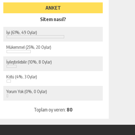
ANKET
Sitem nasıl?
İyi
(61%, 49 Oylar)
Mükemmel
(25%, 20 Oylar)
İyileştirilebilir
(10%, 8 Oylar)
Kötü
(4%, 3 Oylar)
Yorum Yok
(0%, 0 Oylar)
Toplam oy veren:
80