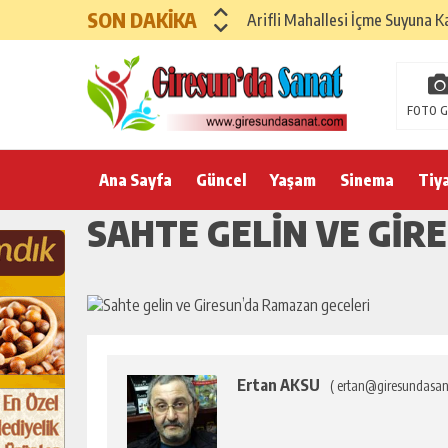
SON DAKİKA
Arifli Mahallesi İçme Suyuna K
FOTO G
Ana Sayfa
Güncel
Yaşam
Sinema
Tiy
SAHTE GELIN VE GIR
Ertan AKSU
( ertan@giresundasan