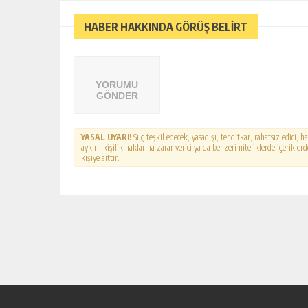
HABER HAKKINDA GÖRÜŞ BELİRT
YORUMU
GÖNDER
YASAL UYARI!
Suç teşkil edecek, yasadışı, tehditkar, rahatsız edici, 
aykırı, kişilik haklarına zarar verici ya da benzeri niteliklerde içerikl
kişiye aittir.