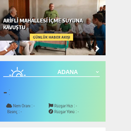
ARIFLI MAHALLESI İÇME SUYUNA
KAVUŞTU
DAHA D
GÜNLÜK HABER AKIŞI
-
-
-
:
:
Nem Oranı
-
Rüzgar Hızı
-
:
:
Basınç
-
Rüzgar Yönü
-