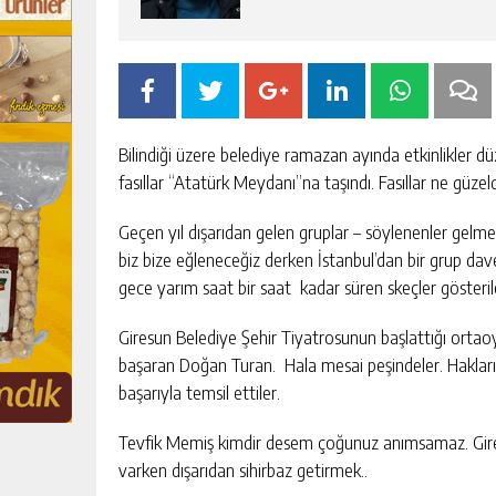
Bilindiği üzere belediye ramazan ayında etkinlikler düze
fasıllar “Atatürk Meydanı”na taşındı. Fasıllar ne güzel
Geçen yıl dışarıdan gelen gruplar – söylenenler gelme
biz bize eğleneceğiz derken İstanbul’dan bir grup dav
gece yarım saat bir saat kadar süren skeçler gösterile
Giresun Belediye Şehir Tiyatrosunun başlattığı ortao
başaran Doğan Turan. Hala mesai peşindeler. Hakları
başarıyla temsil ettiler.
Tevfik Memiş kimdir desem çoğunuz anımsamaz. Giresun
varken dışarıdan sihirbaz getirmek..