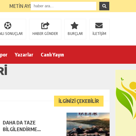
METİN AYDIN GÖREVE GETİRİLDİ
NLI SONUÇLAR
HABER GÖNDER
BURÇLAR
İLETİŞİM
por
Yazarlar
Canlı Yayın
RI
İLGİNİZİ ÇEKEBİLİR
DAHA DA TAZE
BİLGİLENDİRME…