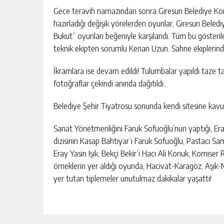
Gece teravih namazından sonra Giresun Belediye Konse
hazırladığı değişik yörelerden oyunlar, Giresun Bele
Bukut” oyunları beğeniyle karşılandı. Tüm bu gösteril
teknik ekipten sorumlu Kenan Uzun. Sahne ekiplerin
İkramlara ise devam edildi! Tulumbalar yapıldı taze taz
fotoğraflar çekindi anında dağıtıldı..
Belediye Şehir Tiyatrosu sonunda kendi sitesine kav
Sanat Yönetmenliğini Faruk Sofuoğlu’nun yaptığı, Eray
dizisinin Kasap Bahtiyar’ı Faruk Sofuoğlu, Pastacı Sam
Eray Yasin Işık, Bekçi Bekir’i Hacı Ali Konuk, Komiser 
örneklerin yer aldığı oyunda, Hacivat-Karagöz, Aşı
yer tutan tiplemeler unutulmaz dakikalar yaşattı!