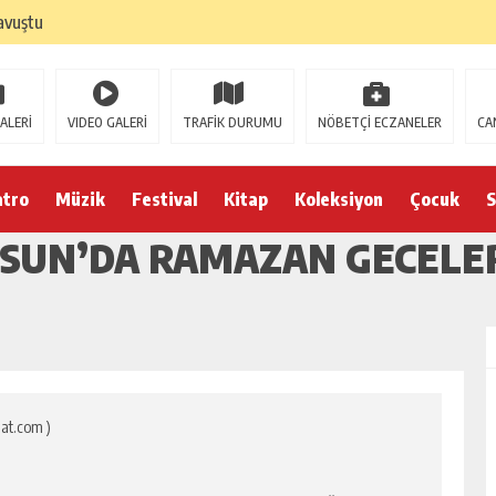
avuştu
ALERİ
VIDEO GALERİ
TRAFİK DURUMU
NÖBETÇİ ECZANELER
CA
atro
Müzik
Festival
Kitap
Koleksiyon
Çocuk
S
ESUN’DA RAMAZAN GECELE
at.com )