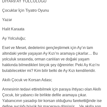
DİYARI/ AY YOLCULUĞU
Çocuklar İçin Tiyatro Oyunu
Yazar
Halit Karaata
Ay Yolculuğu;
Eset ve Meset, dedelerini gençleştirmek için Ay’ın tam
altındaki yerde yaşayan Ay Kızı’nı aramaya çıkarlar… Bu
yolculuk sırasında, orman canlıları ve doğaki yaşam
hakkında bilmedikleri birçok şey öğrenirler. Peki Ay Kızı’nı
bulabilecekler mi? Kim bilir belki de Ay Kızı kendileridir.
Akıllı Çocuk ve Korsan Adası;
Annesinin tedavi ettirebilmek için paraya ihtiyacı olan Akıllı
Çocuk, bir yabancı ile birlikte defile aramaya çıkar.
Yabanıcının yasadışı bir korsan olduğunu farekettiğinde ise
define avcılığı büyük bir maceraya dönüşür… Ve akılla son