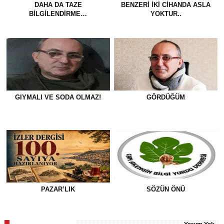
DAHA DA TAZE
BENZERI IKI CIHANDA ASLA
BİLGİLENDİRME…
YOKTUR..
GIYMALI VE SODA OLMAZ!
GÖRDÜĞÜM
PAZAR’LIK
SÖZÜN ÖNÜ