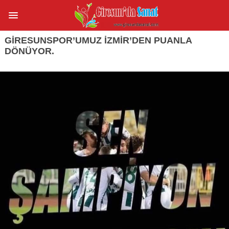
GIRESUNSPOR’UMUZ İZMIR’DEN PUANLA
DÖNÜYOR.