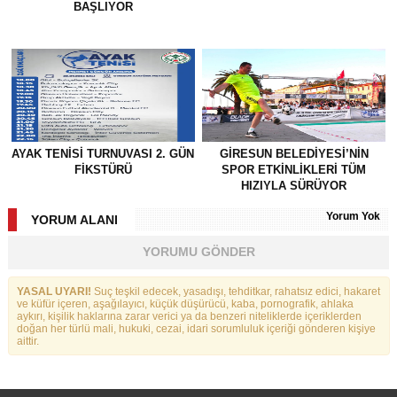
BAŞLIYOR
AYAK TENISI TURNUVASI 2. GÜN
GİRESUN BELEDİYESİ’NİN
FIKSTÜRÜ
SPOR ETKİNLİKLERİ TÜM
HIZIYLA SÜRÜYOR
Yorum Yok
YORUM ALANI
YORUMU GÖNDER
YASAL UYARI!
Suç teşkil edecek, yasadışı, tehditkar, rahatsız edici, hakaret
ve küfür içeren, aşağılayıcı, küçük düşürücü, kaba, pornografik, ahlaka
aykırı, kişilik haklarına zarar verici ya da benzeri niteliklerde içeriklerden
doğan her türlü mali, hukuki, cezai, idari sorumluluk içeriği gönderen kişiye
aittir.