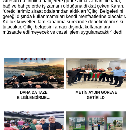
Giresun’da fındıkta bahçelere gübre atma zamanı ile tarla,
bağ ve bahçelerde iş zamanı olduğuna dikkat çeken Karan,
“üreticilerimiz ziraat odalarından aldıkları ‘Çiftçi Belgeleri’ni
gereği dışında kullanmamaları kendi menfaatlerine olacaktır.
Kolluk kuvvetleri tam kapanma sürecinde denetimlerini sıkı
tutacaktır. Çiftçi belgesini amacı dışında kullananlara
müsaade edilmeyecek ve cezai işlem uygulanacaktır” dedi.
DAHA DA TAZE
METİN AYDIN GÖREVE
BİLGİLENDİRME…
GETİRİLDİ