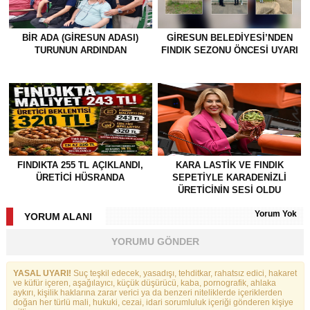
BİR ADA (GİRESUN ADASI)
GİRESUN BELEDİYESİ’NDEN
TURUNUN ARDINDAN
FINDIK SEZONU ÖNCESİ UYARI
FINDIKTA 255 TL AÇIKLANDI,
KARA LASTİK VE FINDIK
ÜRETİCİ HÜSRANDA
SEPETİYLE KARADENİZLİ
ÜRETİCİNİN SESİ OLDU
Yorum Yok
YORUM ALANI
YORUMU GÖNDER
YASAL UYARI!
Suç teşkil edecek, yasadışı, tehditkar, rahatsız edici, hakaret
ve küfür içeren, aşağılayıcı, küçük düşürücü, kaba, pornografik, ahlaka
aykırı, kişilik haklarına zarar verici ya da benzeri niteliklerde içeriklerden
doğan her türlü mali, hukuki, cezai, idari sorumluluk içeriği gönderen kişiye