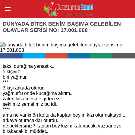
DÜNYADA BITEK BENIM BAŞIMA GELEBILEN
OLAYLAR SERISI NO: 17.001.008
taksi durağına yanaştık..
5 kişiyiz..
biri yağmur..
****
3 kişi arkada oturur..
yağmur’u önde kucağıma alırım..
zaten kısa mesafe gidecez..
şeklimiz şemalimiz bu idi..
****
ama ne var ki ön koltukta kaptan bey’in kızı oturmaktaydı..
arkaya oturacaklar oturdu..
ne beklersiniz? kaptan bey kızını kaldıracak, yazaaneye
bırakacak bi müddet..