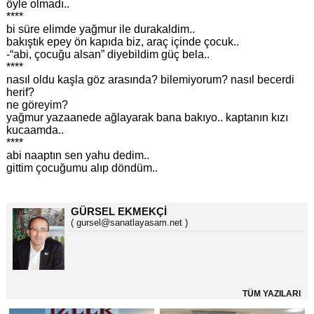
öyle olmadı..
****
bi süre elimde yağmur ile durakaldim..
bakıştık epey ön kapıda biz, araç içinde çocuk..
-“abi, çocuğu alsan” diyebildim güç bela..
****
nasıl oldu kaşla göz arasında? bilemiyorum? nasıl becerdi
herif?
ne göreyim?
yağmur yazaanede ağlayarak bana bakıyo.. kaptanın kızı
kucaamda..
****
abi naaptın sen yahu dedim..
gittim çocuğumu alıp döndüm..
GÜRSEL EKMEKÇİ
( gursel@sanatlayasam.net )
TÜM YAZILARI