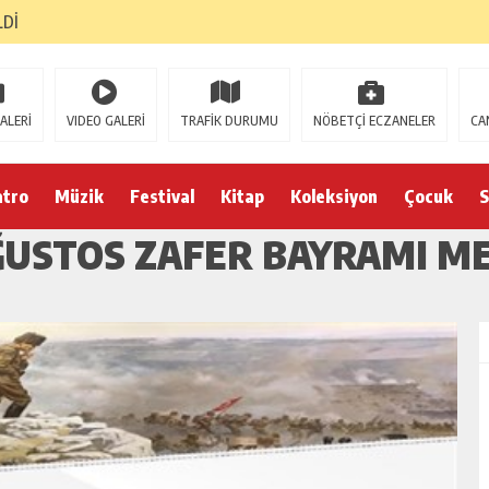
LDİ
ALERİ
VIDEO GALERİ
TRAFİK DURUMU
NÖBETÇİ ECZANELER
CA
atro
Müzik
Festival
Kitap
Koleksiyon
Çocuk
S
ĞUSTOS ZAFER BAYRAMI ME