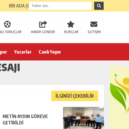
BİR ADA (GİRESUN ADASI) TURUNUN ARDINDAN
NLI SONUÇLAR
HABER GÖNDER
BURÇLAR
İLETİŞİM
por
Yazarlar
Canlı Yayın
SAJI
İLGİNİZİ ÇEKEBİLİR
METİN AYDIN GÖREVE
GETİRİLDİ