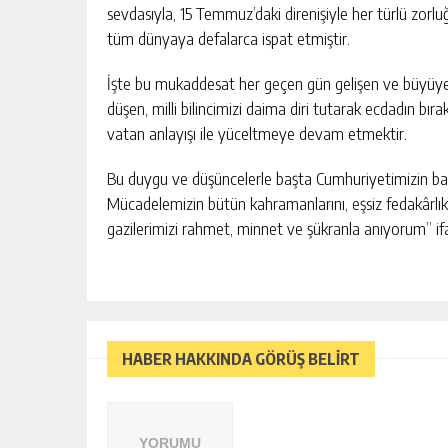
sevdasıyla, 15 Temmuz’daki direnişiyle her türlü zor
tüm dünyaya defalarca ispat etmiştir.
İşte bu mukaddesat her geçen gün gelişen ve büyüye
düşen, milli bilincimizi daima diri tutarak ecdadın bıra
vatan anlayışı ile yüceltmeye devam etmektir.
Bu duygu ve düşüncelerle başta Cumhuriyetimizin ban
Mücadelemizin bütün kahramanlarını, eşsiz fedakârlık
gazilerimizi rahmet, minnet ve şükranla anıyorum” ifad
HABER HAKKINDA GÖRÜŞ BELİRT
YORUMU