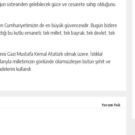
luğun üstesinden gelebilecek güce ve cesarete sahip olduğunu
n Cumhuriyetimizin de en büyük güvencesidir. Bugün bizlere
ktığı bu kutlu emaneti; tek millet, tek bayrak, tek devlet, tek
isi Gazi Mustafa Kemal Atatürk olmak üzere, İstiklal
larıyla milletimizin gönlünde ölümsüzleşen bütün şehit ve
elerini kullandı.
Yorum Yok