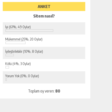
ANKET
Sitem nasıl?
İyi
(61%, 49 Oylar)
Mükemmel
(25%, 20 Oylar)
İyileştirilebilir
(10%, 8 Oylar)
Kötü
(4%, 3 Oylar)
Yorum Yok
(0%, 0 Oylar)
Toplam oy veren:
80