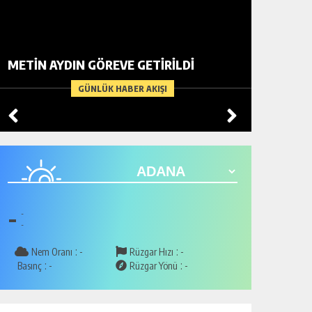
BİR AD
METİN AYDIN GÖREVE GETİRİLDİ
ARDIND
GÜNLÜK HABER AKIŞI
-
-
-
:
:
Nem Oranı
-
Rüzgar Hızı
-
:
:
Basınç
-
Rüzgar Yönü
-