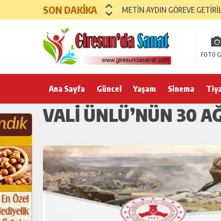
SON DAKİKA
METİN AYDIN GÖREVE GETİRİ
FOTO G
Ana Sayfa
Güncel
Yaşam
Sinema
Tiy
VALI ÜNLÜ’NÜN 30 A