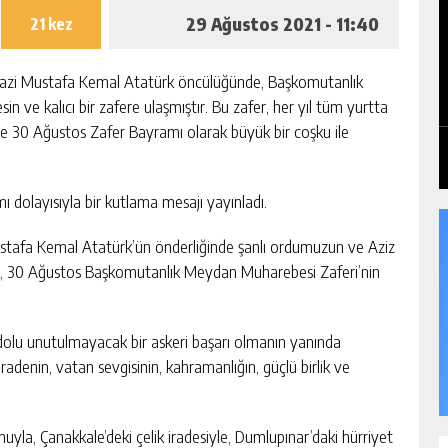
29 Ağustos 2021 - 11:40
21 kez
e Gazi Mustafa Kemal Atatürk öncülüğünde, Başkomutanlık
 ve kalıcı bir zafere ulaşmıştır. Bu zafer, her yıl tüm yurtta
erle 30 Ağustos Zafer Bayramı olarak büyük bir coşku ile
 dolayısıyla bir kutlama mesajı yayınladı.
ustafa Kemal Atatürk’ün önderliğinde şanlı ordumuzun ve Aziz
eri, 30 Ağustos Başkomutanlık Meydan Muharebesi Zaferi’nin
 dolu unutulmayacak bir askeri başarı olmanın yanında
radenin, vatan sevgisinin, kahramanlığın, güçlü birlik ve
uhuyla, Çanakkale’deki çelik iradesiyle, Dumlupınar’daki hürriyet