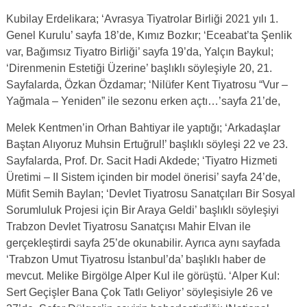
Kubilay Erdelikara; ‘Avrasya Tiyatrolar Birliği 2021 yılı 1.
Genel Kurulu’ sayfa 18’de, Kımız Bozkır; ‘Eceabat’ta Şenlik
var, Bağımsız Tiyatro Birliği’ sayfa 19’da, Yalçın Baykul;
‘Direnmenin Estetiği Üzerine’ başlıklı söyleşiyle 20, 21.
Sayfalarda, Özkan Özdamar; ‘Nilüfer Kent Tiyatrosu “Vur –
Yağmala – Yeniden” ile sezonu erken açtı…’sayfa 21’de,
Melek Kentmen’in Orhan Bahtiyar ile yaptığı; ‘Arkadaşlar
Baştan Alıyoruz Muhsin Ertuğrul!’ başlıklı söyleşi 22 ve 23.
Sayfalarda, Prof. Dr. Sacit Hadi Akdede; ‘Tiyatro Hizmeti
Üretimi – II Sistem içinden bir model önerisi’ sayfa 24’de,
Müfit Semih Baylan; ‘Devlet Tiyatrosu Sanatçıları Bir Sosyal
Sorumluluk Projesi için Bir Araya Geldi’ başlıklı söyleşiyi
Trabzon Devlet Tiyatrosu Sanatçısı Mahir Elvan ile
gerçekleştirdi sayfa 25’de okunabilir. Ayrıca aynı sayfada
‘Trabzon Umut Tiyatrosu İstanbul’da’ başlıklı haber de
mevcut. Melike Birgölge Alper Kul ile görüştü. ‘Alper Kul:
Sert Geçişler Bana Çok Tatlı Geliyor’ söyleşisiyle 26 ve