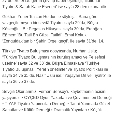
27’de, Sefer Dülger’in çevirip haberleştirdiği; ‘National
Tiyatro & Sarah Kane Eserleri’ ise sayfa 28’den okunabilir.
Gökhan Yener Tezcan Holdur ile söyleşti; ‘Bana göre,
vazgeçilemeyen bir sevdâ Tiyatro’ sayfa 29’da, Büşra
Köseoğlu; ‘Bir Pegasus Hikayesi’ sayfa 30’da, Erdoğan
Eğmen; ‘Bu Tatil En Güzel Tatildi’, Erhal Koltuk;
‘Zonguldak’tan bir Şahin Örgel geçti’, ile sayfa 31’de, 14.
Türkiye Tiyatro Buluşması dosyasında, Nurhan Uslu;
“Türkiye Tiyatro Buluşmasının kuruluş amacı ve Felsefesi
üzerine’ sayfa 32 ve 33′ de, Büşra Elmaskaya ‘Türkiye
Tiyatro Buluşması, Yerel Yönetimler ve Tiyatro Politikası ile
sayfa 34 ve 35’de, Nazif Uslu ise; ‘Yaşayan Dil ve Tiyatro’ ile
sayfa 36 ve 37’de.
Sevgili Okurlarımız; Ferhan Şensoy’u kaybetmenin acısını
yaşıyoruz. • OYÇED Oyun Yazarları ve Çevirmenleri Derneği
• TİYAP Tiyatro Yapımcıları Derneği • Tarihi Yarımada Güzel
Sanatlar ve Kültür Derneği • Dramatik Yayınları • Küçük