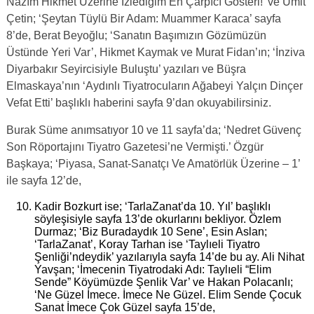
Nazım Hikmet Üzerine İzlediğim En Çarpıcı Gösteri!’ ve Ümit
Çetin; ‘Şeytan Tüylü Bir Adam: Muammer Karaca’ sayfa
8’de, Berat Beyoğlu; ‘Sanatın Başımızın Gözümüzün
Üstünde Yeri Var’, Hikmet Kaymak ve Murat Fidan’ın; ‘İnziva
Diyarbakır Seyircisiyle Buluştu’ yazıları ve Büşra
Elmaskaya’nın ‘Aydınlı Tiyatrocuların Ağabeyi Yalçın Dinçer
Vefat Etti’ başlıklı haberini sayfa 9’dan okuyabilirsiniz.
Burak Süme anımsatıyor 10 ve 11 sayfa’da; ‘Nedret Güvenç
Son Röportajını Tiyatro Gazetesi’ne Vermişti.’ Özgür
Başkaya; ‘Piyasa, Sanat-Sanatçı Ve Amatörlük Üzerine – 1’
ile sayfa 12’de,
Kadir Bozkurt ise; ‘TarlaZanat’da 10. Yıl’ başlıklı
söyleşisiyle sayfa 13’de okurlarını bekliyor. Özlem
Durmaz; ‘Biz Buradaydık 10 Sene’, Esin Aslan;
‘TarlaZanat’, Koray Tarhan ise ‘Taylıeli Tiyatro
Şenliği’ndeydik’ yazılarıyla sayfa 14’de bu ay. Ali Nihat
Yavşan; ‘İmecenin Tiyatrodaki Adı: Taylıeli “Elim
Sende” Köyümüzde Şenlik Var’ ve Hakan Polacanlı;
‘Ne Güzel İmece. İmece Ne Güzel. Elim Sende Çocuk
Sanat İmece Çok Güzel sayfa 15’de,