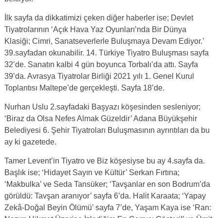
İlk sayfa da dikkatimizi çeken diğer haberler ise; Devlet
Tiyatrolarının ‘Açık Hava Yaz Oyunları’nda Bir Dünya
Klasiği; Cimri, Sanatseverlerle Buluşmaya Devam Ediyor.’
39.sayfadan okunabilir. 14. Türkiye Tiyatro Buluşması sayfa
32’de. Sanatın kalbi 4 gün boyunca Torbalı’da attı. Sayfa
39’da. Avrasya Tiyatrolar Birliği 2021 yılı 1. Genel Kurul
Toplantısı Maltepe’de gerçekleşti. Sayfa 18’de.
Nurhan Uslu 2.sayfadaki Başyazı köşesinden sesleniyor;
‘Biraz da Olsa Nefes Almak Güzeldir’ Adana Büyükşehir
Belediyesi 6. Şehir Tiyatroları Buluşmasının ayrıntıları da bu
ay ki gazetede.
Tamer Levent’in Tiyatro ve Biz köşesiyse bu ay 4.sayfa da.
Başlık ise; ‘Hidayet Sayın ve Kültür’ Serkan Fırtına;
‘Makbulka’ ve Seda Tansüker; ‘Tavşanlar en son Bodrum’da
görüldü: Tavşan aranıyor’ sayfa 6’da. Halit Karaata; ‘Yapay
Zekâ-Doğal Beyin Ölümü’ sayfa 7’de, Yaşam Kaya ise ‘Ran: