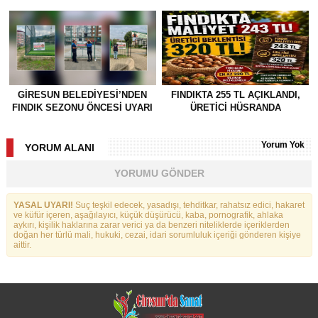
GİRESUN BELEDİYESİ’NDEN
FINDIKTA 255 TL AÇIKLANDI,
FINDIK SEZONU ÖNCESİ UYARI
ÜRETİCİ HÜSRANDA
Yorum Yok
YORUM ALANI
YORUMU GÖNDER
YASAL UYARI!
Suç teşkil edecek, yasadışı, tehditkar, rahatsız edici, hakaret
ve küfür içeren, aşağılayıcı, küçük düşürücü, kaba, pornografik, ahlaka
aykırı, kişilik haklarına zarar verici ya da benzeri niteliklerde içeriklerden
doğan her türlü mali, hukuki, cezai, idari sorumluluk içeriği gönderen kişiye
aittir.