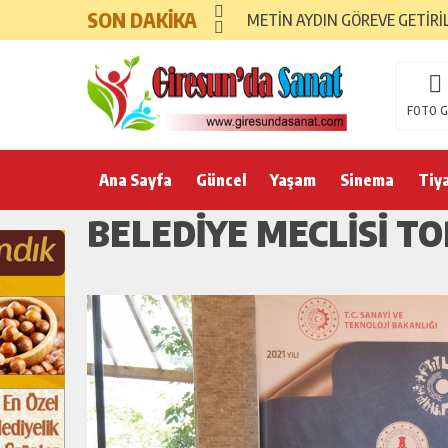
SON DAKİKA
METİN AYDIN GÖREVE GETİRİ
FOTO G
Ana Sayfa
Güncel
Yaşam
Sinema
Tiy
BELEDİYE MECLİSİ T