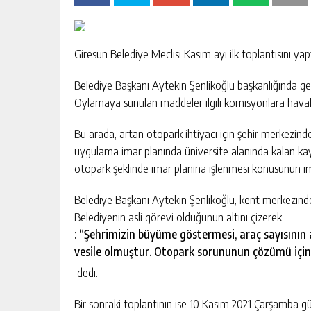
Giresun Belediye Meclisi Kasım ayı ilk toplantısını yapt
Belediye Başkanı Aytekin Şenlikoğlu başkanlığında 
Oylamaya sunulan maddeler ilgili komisyonlara havale
Bu arada, artan otopark ihtiyacı için şehir merkezi
uygulama imar planında üniversite alanında kalan kay
otopark şeklinde imar planına işlenmesi konusunun i
Belediye Başkanı Aytekin Şenlikoğlu, kent merkezin
Belediyenin asli görevi olduğunun altını çizerek
: “Şehrimizin büyüme göstermesi, araç sayısını
vesile olmuştur. Otopark sorununun çözümü için 
dedi.
Bir sonraki toplantının ise 10 Kasım 2021 Çarşamba g