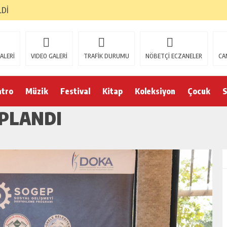
LDİ
ALERİ
VIDEO GALERİ
TRAFİK DURUMU
NÖBETÇİ ECZANELER
CA
atro
Müzik
Festival
Kitap
Koleksiyon
Çocuk
S
OPLANDI