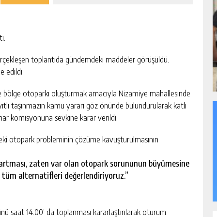
ı.
gerçekleşen toplantıda gündemdeki maddeler görüşüldü.
 edildi.
nde bölge otoparkı oluşturmak amacıyla Nizamiye mahallesinde
ıtlı taşınmazın kamu yararı göz önünde bulundurularak katlı
mar komisyonuna sevkine karar verildi.
deki otopark probleminin çözüme kavuşturulmasının
n artması, zaten var olan otopark sorununun büyümesine
tüm alternatifleri değerlendiriyoruz.”
ünü saat 14.00’ da toplanması kararlaştırılarak oturum