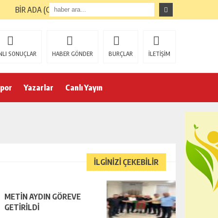
BİR ADA (GİRESUN ADASI) TURUNUN ARDINDAN
NLI SONUÇLAR
HABER GÖNDER
BURÇLAR
İLETİŞİM
por
Yazarlar
Canlı Yayın
İLGİNİZİ ÇEKEBİLİR
METİN AYDIN GÖREVE
GETİRİLDİ