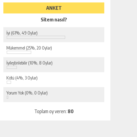
ANKET
Sitem nasıl?
İyi
(61%, 49 Oylar)
Mükemmel
(25%, 20 Oylar)
İyileştirilebilir
(10%, 8 Oylar)
Kötü
(4%, 3 Oylar)
Yorum Yok
(0%, 0 Oylar)
Toplam oy veren:
80