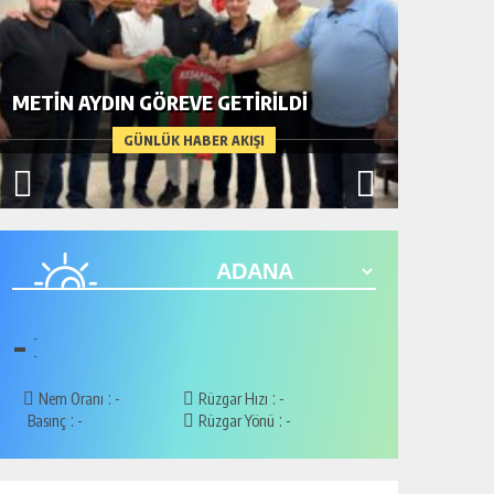
BİR AD
METİN AYDIN GÖREVE GETİRİLDİ
ARDIND
GÜNLÜK HABER AKIŞI
-
-
-
:
:
Nem Oranı
-
Rüzgar Hızı
-
:
:
Basınç
-
Rüzgar Yönü
-